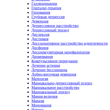
Галлюцинации
Гештальт-терапия
Гипомания
Глубокая депрессия
Деменция
Депрессивное расстройство
Депрессивный эпизод
Дислексия
Дистимия
Диссоциативное расстройство идентичности
Дисфория
Дисциркуляторная энцефалопатия
Дромомания
Компульсивное переедание
Лечение астении
Лечение бессонницы
Лобно-височная деменция
Мазохизм
Маниакально-депрессивный психоз
Маниакальное расстройство
Маниакальный эпизод
Мания величия
Маразм
Мономания
Невроз