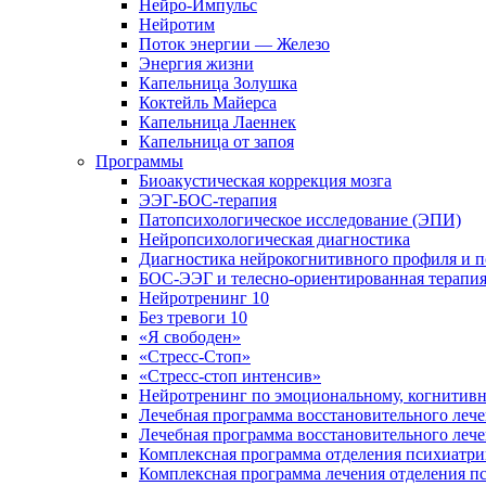
Нейро-Импульс
Нейротим
Поток энергии — Железо
Энергия жизни
Капельница Золушка
Коктейль Майерса
Капельница Лаеннек
Капельница от запоя
Программы
Биоакустическая коррекция мозга
ЭЭГ-БОС-терапия
Патопсихологическое исследование (ЭПИ)
Нейропсихологическая диагностика
Диагностика нейрокогнитивного профиля и п
БОС-ЭЭГ и телесно-ориентированная терапи
Нейротренинг 10
Без тревоги 10
«Я свободен»
«Стресс-Стоп»
«Стресс-стоп интенсив»
Нейротренинг по эмоциональному, когнитивн
Лечебная программа восстановительного лече
Лечебная программа восстановительного леч
Комплексная программа отделения психиатрии
Комплексная программа лечения отделения пс