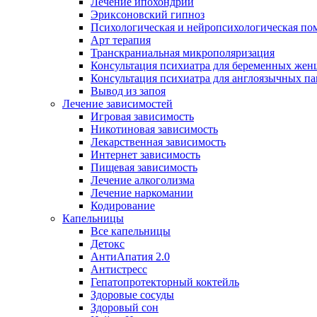
Лечение ипохондрии
Эриксоновский гипноз
Психологическая и нейропсихологическая по
Арт терапия
Транскраниальная микрополяризация
Консультация психиатра для беременных же
Консультация психиатра для англоязычных п
Вывод из запоя
Лечение зависимостей
Игровая зависимость
Никотиновая зависимость
Лекарственная зависимость
Интернет зависимость
Пищевая зависимость
Лечение алкоголизма
Лечение наркомании
Кодирование
Капельницы
Все капельницы
Детокс
АнтиАпатия 2.0
Антистресс
Гепатопротекторный коктейль
Здоровые сосуды
Здоровый сон