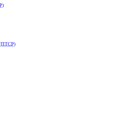
Р)
 (ПТСР)