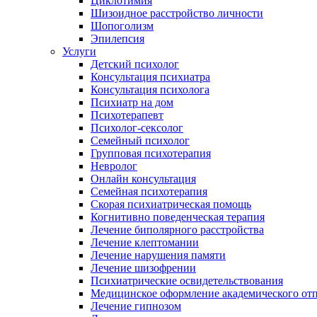
Циклотимия
Шизоидное расстройство личности
Шопоголизм
Эпилепсия
Услуги
Детский психолог
Консультация психиатра
Консультация психолога
Психиатр на дом
Психотерапевт
Психолог-сексолог
Семейный психолог
Групповая психотерапия
Невролог
Онлайн консультация
Семейная психотерапия
Скорая психиатрическая помощь
Когнитивно поведенческая терапия
Лечение биполярного расстройства
Лечение клептомании
Лечение нарушения памяти
Лечение шизофрении
Психиатрические освидетельствования
Медицинское оформление академического от
Лечение гипнозом