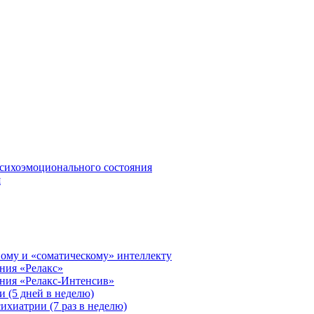
сихоэмоционального состояния
я
ому и «соматическому» интеллекту
ния «Релакс»
ения «Релакс-Интенсив»
 (5 дней в неделю)
ихиатрии (7 раз в неделю)