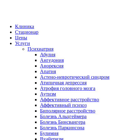
Клиника
Стационар
Цены
Услуги
Психиатрия
Абулия
Ангедония
Анорексия
Апатия
Астено-невротический синдром
Атипичная депрессия
Атрофия головного мозга
Аутизм
Аффективное расстройство
Аффективный психоз
Биполярное расстройство
Болезнь Альцгеймера
Болезнь Бинсвангера
Болезнь Паркинсона
Булимия
Вуайеризм