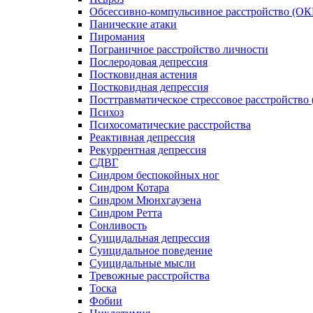
Обсессивно-компульсивное расстройство (ОК
Панические атаки
Пиромания
Пограничное расстройство личности
Послеродовая депрессия
Постковидная астения
Постковидная депрессия
Посттравматическое стрессовое расстройство
Психоз
Психосоматические расстройства
Реактивная депрессия
Рекуррентная депрессия
СДВГ
Синдром беспокойных ног
Синдром Котара
Синдром Мюнхгаузена
Синдром Ретта
Сонливость
Суицидальная депрессия
Суицидальное поведение
Суицидальные мысли
Тревожные расстройства
Тоска
Фобии