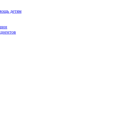
мощь детям
нщин
ациентов