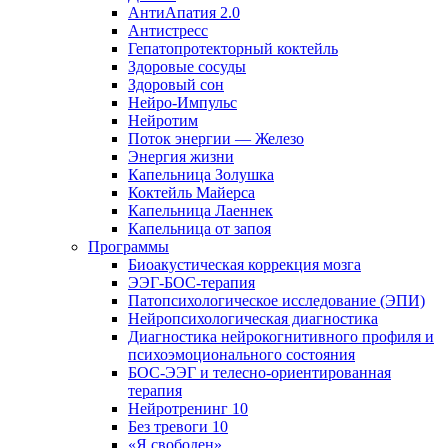
АнтиАпатия 2.0
Антистресс
Гепатопротекторный коктейль
Здоровые сосуды
Здоровый сон
Нейро-Импульс
Нейротим
Поток энергии — Железо
Энергия жизни
Капельница Золушка
Коктейль Майерса
Капельница Лаеннек
Капельница от запоя
Программы
Биоакустическая коррекция мозга
ЭЭГ-БОС-терапия
Патопсихологическое исследование (ЭПИ)
Нейропсихологическая диагностика
Диагностика нейрокогнитивного профиля и
психоэмоционального состояния
БОС-ЭЭГ и телесно-ориентированная
терапия
Нейротренинг 10
Без тревоги 10
«Я свободен»