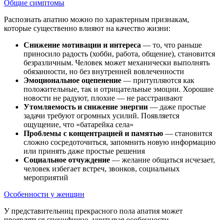
Общие симптомы
Распознать апатию можно по характерным признакам,
которые существенно влияют на качество жизни:
Снижение мотивации и интереса
— то, что раньше
приносило радость (хобби, работа, общение), становится
безразличным. Человек может механически выполнять
обязанности, но без внутренней вовлеченности
Эмоциональное оцепенение
— притупляются как
положительные, так и отрицательные эмоции. Хорошие
новости не радуют, плохие — не расстраивают
Утомляемость и снижение энергии
— даже простые
задачи требуют огромных усилий. Появляется
ощущение, что «батарейка села»
Проблемы с концентрацией и памятью
— становится
сложно сосредоточиться, запомнить новую информацию
или принять даже простые решения
Социальное отчуждение
— желание общаться исчезает,
человек избегает встреч, звонков, социальных
мероприятий
Особенности у женщин
У представительниц прекрасного пола апатия может
проявляться специфично, учитывая особенности