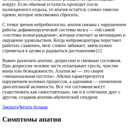
вокруг. Если обычная усталость проходит после
полноценного отдыха, то апатия остаётся, словно тяжелое
одеяло, которое невозможно сбросить.
С точки зрения нейробиологии, апатия связана с нарушением
работы дофаминергической системы мозга — той самой
«системы вознаграждения», которая отвечает за мотивацию и
ощущение удовольствия. Когда нейромедиаторы перестают
работать слаженно, мозг словно забывает, зачем нужно
стремиться к целям и радоваться достижениям.[1]
Важно различать апатию, депрессию и смежные состояния.
При депрессии человек часто испытывает грусть, чувство
вины или безнадежности. Апатия же — это скорее
«эмоциональная пустота». Абулия характеризуется
нарушением волевых процессов, а адинамия — снижением
двигательной активности. Все эти состояния могут
существовать как самостоятельно, так и в сочетании друг с
другом, создавая апатико-абулический синдром.
Закрыть
Читать больше
Симптомы апатии