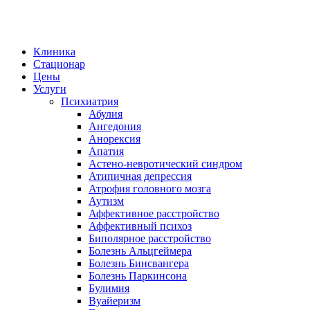
Клиника
Стационар
Цены
Услуги
Психиатрия
Абулия
Ангедония
Анорексия
Апатия
Астено-невротический синдром
Атипичная депрессия
Атрофия головного мозга
Аутизм
Аффективное расстройство
Аффективный психоз
Биполярное расстройство
Болезнь Альцгеймера
Болезнь Бинсвангера
Болезнь Паркинсона
Булимия
Вуайеризм