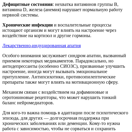
Дефицитные состояния
: нехватка витаминов группы B,
витамина D, железа (анемия) нарушает нормальную работу
нервной системы.
Хронические инфекции
и воспалительные процессы
истощают организм и могут влиять на настроение через
воздействие на кортизол и другие гормоны.
Лекарственно-индуцированная апатия
Особого внимания заслуживает синдром апатии, вызванный
приемом некоторых медикаментов. Парадоксально, но
антидепрессанты (особенно СИОЗС), призванные улучшить
настроение, иногда могут вызывать эмоциональное
притупление. Антипсихотики, противоэпилептические
препараты также могут влиять на мотивационную сферу.
Механизм связан с воздействием на дофаминовые и
серотониновые рецепторы, что может нарушить тонкий
баланс нейромедиаторов.
Для кого-то важна помощь в адаптации после психотического
эпизода, для других — долгосрочная поддержка при
хронических заболеваниях или деменции. Кому-то нужна
работа с зависимостью, чтобы не сорваться и сохранить