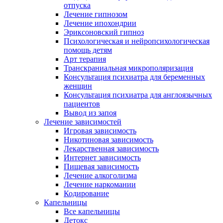
отпуска
Лечение гипнозом
Лечение ипохондрии
Эриксоновский гипноз
Психологическая и нейропсихологическая
помощь детям
Арт терапия
Транскраниальная микрополяризация
Консультация психиатра для беременных
женщин
Консультация психиатра для англоязычных
пациентов
Вывод из запоя
Лечение зависимостей
Игровая зависимость
Никотиновая зависимость
Лекарственная зависимость
Интернет зависимость
Пищевая зависимость
Лечение алкоголизма
Лечение наркомании
Кодирование
Капельницы
Все капельницы
Детокс