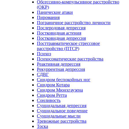
Обсессивно-компульсивное расстройство
(ОКР)
Панические атаки
Пиромания
Пограничное расстройство личности
Послеродовая депрессия
Постковидная астения
Постковидная депрессия
Посттравматическое стрессовое
расстройство (ПТСР)
Психоз
Психосоматические расстройства
Реактивная депрессия
Рекуррентная депрессия
СДВГ
Синдром беспокойных ног
Синдром Котара
Синдром Мюнхгаузена
Синдром Ретта
Сонливость
Суицидальная депрессия
Суицидальное поведение
Суицидальные мысли
Тревожные расстройства
Тоска