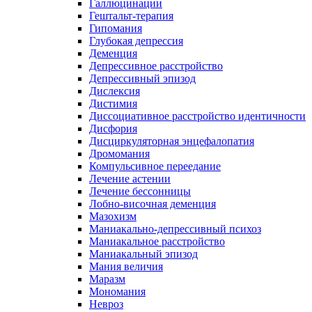
Галлюцинации
Гештальт-терапия
Гипомания
Глубокая депрессия
Деменция
Депрессивное расстройство
Депрессивный эпизод
Дислексия
Дистимия
Диссоциативное расстройство идентичности
Дисфория
Дисциркуляторная энцефалопатия
Дромомания
Компульсивное переедание
Лечение астении
Лечение бессонницы
Лобно-височная деменция
Мазохизм
Маниакально-депрессивный психоз
Маниакальное расстройство
Маниакальный эпизод
Мания величия
Маразм
Мономания
Невроз