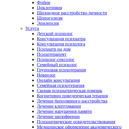
Фобии
Циклотимия
Шизоидное расстройство личности
Шопоголизм
Эпилепсия
Услуги
Детский психолог
Консультация психиатра
Консультация психолога
Психиатр на дом
Психотерапевт
Психолог-сексолог
Семейный психолог
Групповая психотерапия
Невролог
Онлайн консультация
Семейная психотерапия
Скорая психиатрическая помощь
Когнитивно поведенческая терапия
Лечение биполярного расстройства
Лечение клептомании
Лечение нарушения памяти
Лечение шизофрении
Психиатрические освидетельствования
Медицинское оформление академического