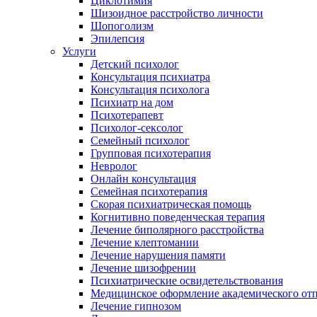
Циклотимия
Шизоидное расстройство личности
Шопоголизм
Эпилепсия
Услуги
Детский психолог
Консультация психиатра
Консультация психолога
Психиатр на дом
Психотерапевт
Психолог-сексолог
Семейный психолог
Групповая психотерапия
Невролог
Онлайн консультация
Семейная психотерапия
Скорая психиатрическая помощь
Когнитивно поведенческая терапия
Лечение биполярного расстройства
Лечение клептомании
Лечение нарушения памяти
Лечение шизофрении
Психиатрические освидетельствования
Медицинское оформление академического от
Лечение гипнозом