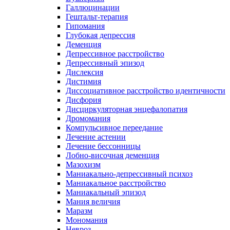
Галлюцинации
Гештальт-терапия
Гипомания
Глубокая депрессия
Деменция
Депрессивное расстройство
Депрессивный эпизод
Дислексия
Дистимия
Диссоциативное расстройство идентичности
Дисфория
Дисциркуляторная энцефалопатия
Дромомания
Компульсивное переедание
Лечение астении
Лечение бессонницы
Лобно-височная деменция
Мазохизм
Маниакально-депрессивный психоз
Маниакальное расстройство
Маниакальный эпизод
Мания величия
Маразм
Мономания
Невроз