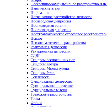
Обсессивно-компульсивное расстройство (ОК
Панические атаки
Пиромания
Пограничное расстройство личности
Послеродовая депрессия
Постковидная астения
Постковидная депрессия
Посттравматическое стрессовое расстройство
Психоз
Психосоматические расстройства
Реактивная депрессия
Рекуррентная депрессия
СДВГ
Синдром беспокойных ног
Синдром Котара
Синдром Мюнхгаузена
Синдром Ретта
Сонливость
Суицидальная депрессия
Суицидальное поведение
Суицидальные мысли
Тревожные расстройства
Тоска
Фобии