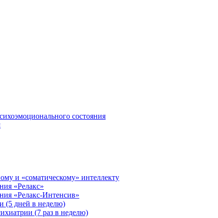
сихоэмоционального состояния
я
ому и «соматическому» интеллекту
ния «Релакс»
ения «Релакс-Интенсив»
 (5 дней в неделю)
ихиатрии (7 раз в неделю)