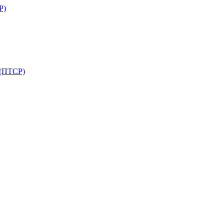
Р)
 (ПТСР)