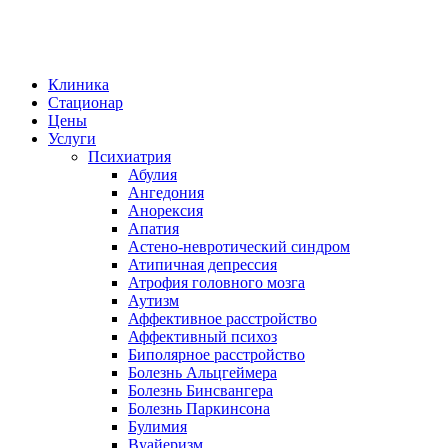
Клиника
Стационар
Цены
Услуги
Психиатрия
Абулия
Ангедония
Анорексия
Апатия
Астено-невротический синдром
Атипичная депрессия
Атрофия головного мозга
Аутизм
Аффективное расстройство
Аффективный психоз
Биполярное расстройство
Болезнь Альцгеймера
Болезнь Бинсвангера
Болезнь Паркинсона
Булимия
Вуайеризм