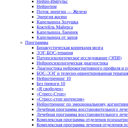
Нейро-Импульс
Нейротим
Поток энергии — Железо
Энергия жизни
Капельница Золушка
Коктейль Майерса
Капельница Лаеннек
Капельница от запоя
Программы
Биоакустическая коррекция мозга
ЭЭГ-БОС-терапия
Патопсихологическое исследование (ЭПИ)
Нейропсихологическая диагностика
Диагностика нейрокогнитивного профиля и п
БОС-ЭЭГ и телесно-ориентированная терапи
Нейротренинг 10
Без тревоги 10
«Я свободен»
«Стресс-Стоп»
«Стресс-стоп интенсив»
Нейротренинг по эмоциональному, когнитивн
Лечебная программа восстановительного лече
Лечебная программа восстановительного леч
Комплексная программа отделения психиатрии
Комплексная программа лечения отделения пс