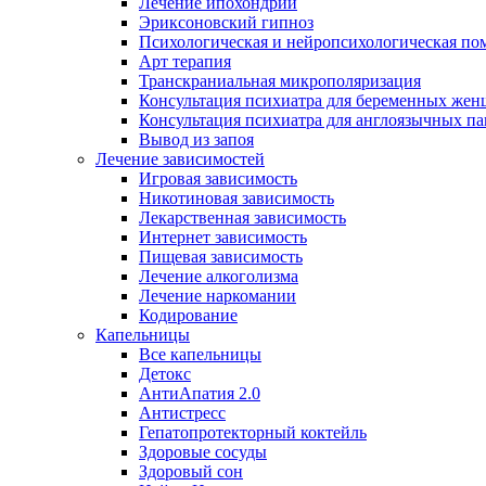
Лечение ипохондрии
Эриксоновский гипноз
Психологическая и нейропсихологическая по
Арт терапия
Транскраниальная микрополяризация
Консультация психиатра для беременных же
Консультация психиатра для англоязычных п
Вывод из запоя
Лечение зависимостей
Игровая зависимость
Никотиновая зависимость
Лекарственная зависимость
Интернет зависимость
Пищевая зависимость
Лечение алкоголизма
Лечение наркомании
Кодирование
Капельницы
Все капельницы
Детокс
АнтиАпатия 2.0
Антистресс
Гепатопротекторный коктейль
Здоровые сосуды
Здоровый сон