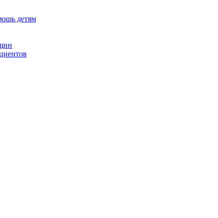
мощь детям
нщин
ациентов