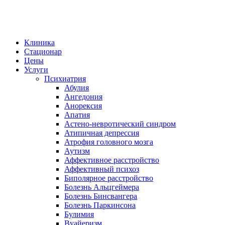
Клиника
Стационар
Цены
Услуги
Психиатрия
Абулия
Ангедония
Анорексия
Апатия
Астено-невротический синдром
Атипичная депрессия
Атрофия головного мозга
Аутизм
Аффективное расстройство
Аффективный психоз
Биполярное расстройство
Болезнь Альцгеймера
Болезнь Бинсвангера
Болезнь Паркинсона
Булимия
Вуайеризм