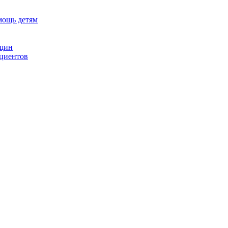
мощь детям
нщин
ациентов