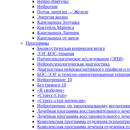
Нейро-Импульс
Нейротим
Поток энергии — Железо
Энергия жизни
Капельница Золушка
Коктейль Майерса
Капельница Лаеннек
Капельница от запоя
Программы
Биоакустическая коррекция мозга
ЭЭГ-БОС-терапия
Патопсихологическое исследование (ЭПИ)
Нейропсихологическая диагностика
Диагностика нейрокогнитивного профиля и п
БОС-ЭЭГ и телесно-ориентированная терапи
Нейротренинг 10
Без тревоги 10
«Я свободен»
«Стресс-Стоп»
«Стресс-стоп интенсив»
Нейротренинг по эмоциональному, когнитивн
Лечебная программа восстановительного лече
Лечебная программа восстановительного леч
Комплексная программа отделения психиатрии
Комплексная программа лечения отделения пс