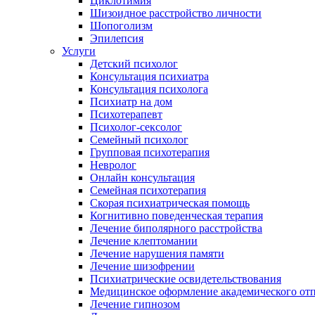
Циклотимия
Шизоидное расстройство личности
Шопоголизм
Эпилепсия
Услуги
Детский психолог
Консультация психиатра
Консультация психолога
Психиатр на дом
Психотерапевт
Психолог-сексолог
Семейный психолог
Групповая психотерапия
Невролог
Онлайн консультация
Семейная психотерапия
Скорая психиатрическая помощь
Когнитивно поведенческая терапия
Лечение биполярного расстройства
Лечение клептомании
Лечение нарушения памяти
Лечение шизофрении
Психиатрические освидетельствования
Медицинское оформление академического от
Лечение гипнозом