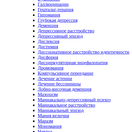
Галлюцинации
Гештальт-терапия
Гипомания
Глубокая депрессия
Деменция
Депрессивное расстройство
Депрессивный эпизод
Дислексия
Дистимия
Диссоциативное расстройство идентичности
Дисфория
Дисциркуляторная энцефалопатия
Дромомания
Компульсивное переедание
Лечение астении
Лечение бессонницы
Лобно-височная деменция
Мазохизм
Маниакально-депрессивный психоз
Маниакальное расстройство
Маниакальный эпизод
Мания величия
Маразм
Мономания
Невроз