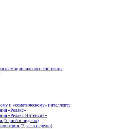
сихоэмоционального состояния
я
ому и «соматическому» интеллекту
ния «Релакс»
ения «Релакс-Интенсив»
 (5 дней в неделю)
ихиатрии (7 раз в неделю)