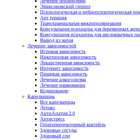
Лечение ипохондрии
Эриксоновский гипноз
Психологическая и нейропсихологическая по
Арт терапия
Транскраниальная микрополяризация
Консультация психиатра для беременных же
Консультация психиатра для англоязычных п
Вывод из запоя
Лечение зависимостей
Игровая зависимость
Никотиновая зависимость
Лекарственная зависимость
Интернет зависимость
Пищевая зависимость
Лечение алкоголизма
Лечение наркомании
Кодирование
Капельницы
Все капельницы
Детокс
АнтиАпатия 2.0
Антистресс
Гепатопротекторный коктейль
Здоровые сосуды
Здоровый сон