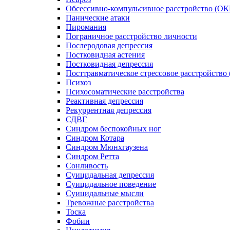
Обсессивно-компульсивное расстройство (ОК
Панические атаки
Пиромания
Пограничное расстройство личности
Послеродовая депрессия
Постковидная астения
Постковидная депрессия
Посттравматическое стрессовое расстройство
Психоз
Психосоматические расстройства
Реактивная депрессия
Рекуррентная депрессия
СДВГ
Синдром беспокойных ног
Синдром Котара
Синдром Мюнхгаузена
Синдром Ретта
Сонливость
Суицидальная депрессия
Суицидальное поведение
Суицидальные мысли
Тревожные расстройства
Тоска
Фобии