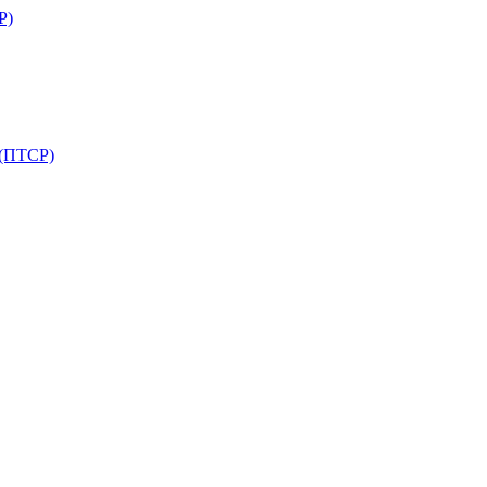
Р)
 (ПТСР)