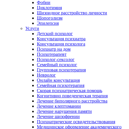
Фобии
Циклотимия
Шизоидное расстройство личности
Шопоголизм
Эпилепсия
Услуги
Детский психолог
Консультация психиатра
Консультация психолога
Психиатр на дом
Психотерапевт
Психолог-сексолог
Семейный психолог
Групповая психотерапия
Невролог
Онлайн консультация
Семейная психотерапия
Скорая психиатрическая помощь
Когнитивно поведенческая терапия
Лечение биполярного расстройства
Лечение клептомании
Лечение нарушения памяти
Лечение шизофрении
Психиатрические освидетельствования
Медицинское оформление академического