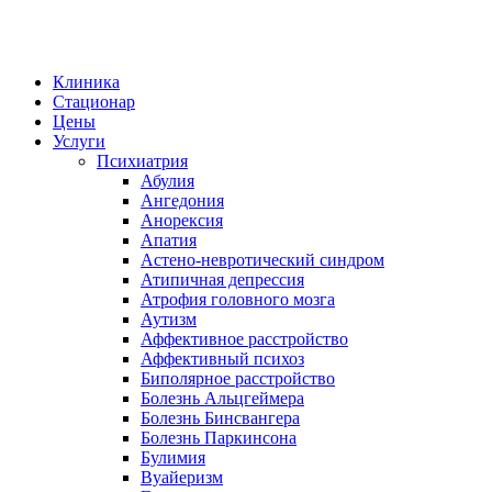
Клиника
Стационар
Цены
Услуги
Психиатрия
Абулия
Ангедония
Анорексия
Апатия
Астено-невротический синдром
Атипичная депрессия
Атрофия головного мозга
Аутизм
Аффективное расстройство
Аффективный психоз
Биполярное расстройство
Болезнь Альцгеймера
Болезнь Бинсвангера
Болезнь Паркинсона
Булимия
Вуайеризм