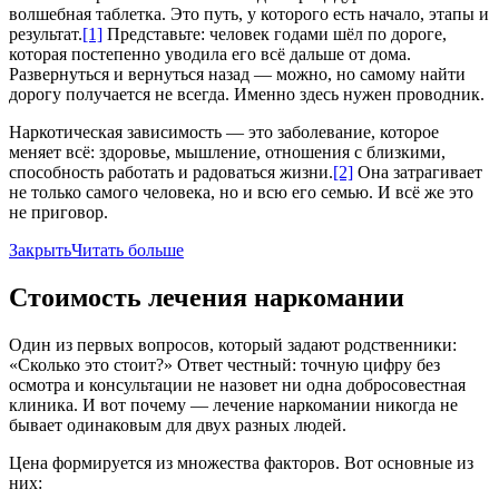
волшебная таблетка. Это путь, у которого есть начало, этапы и
результа
т.
[1]
Представьте: человек годами шёл по дороге,
которая постепенно уводила его всё дальше от дома.
Развернуться и вернуться назад — можно, но самому найти
дорогу получается не всегда. Именно здесь нужен проводник.
Наркотическая зависимость — это заболевание, которое
меняет всё: здоровье, мышление, отношения с близкими,
способность работать и радоваться жизни.
[2]
Она затрагивает
не только самого человека, но и всю его семью. И всё же это
не приговор.
Закрыть
Читать больше
Стоимость лечения наркомании
Один из первых вопросов, который задают родственники:
«Сколько это стоит?» Ответ честный: точную цифру без
осмотра и консультации не назовет ни одна добросовестная
клиника. И вот почему — лечение наркомании никогда не
бывает одинаковым для двух разных людей.
Цена формируется из множества факторов. Вот основные из
них: