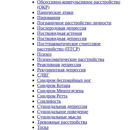
Обсессивно-компульсивное расстройство
(ОКР)
Панические атаки
Пиромания
Пограничное расстройство личности
Послеродовая депрессия
Постковидная астения
Постковидная депрессия
Посттравматическое стрессовое
расстройство (ПТСР)
Психоз
Психосоматические расстройства
Реактивная депрессия
Рекуррентная депрессия
СДВГ
Синдром беспокойных ног
Синдром Котара
Синдром Мюнхгаузена
Синдром Ретта
Сонливость
Суицидальная депрессия
Суицидальное поведение
Суицидальные мысли
Тревожные расстройства
Тоска