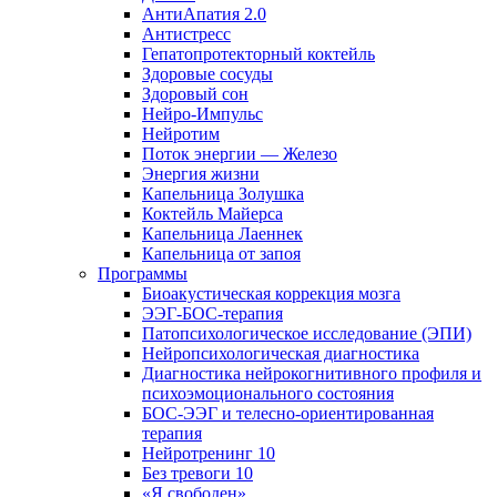
АнтиАпатия 2.0
Антистресс
Гепатопротекторный коктейль
Здоровые сосуды
Здоровый сон
Нейро-Импульс
Нейротим
Поток энергии — Железо
Энергия жизни
Капельница Золушка
Коктейль Майерса
Капельница Лаеннек
Капельница от запоя
Программы
Биоакустическая коррекция мозга
ЭЭГ-БОС-терапия
Патопсихологическое исследование (ЭПИ)
Нейропсихологическая диагностика
Диагностика нейрокогнитивного профиля и
психоэмоционального состояния
БОС-ЭЭГ и телесно-ориентированная
терапия
Нейротренинг 10
Без тревоги 10
«Я свободен»