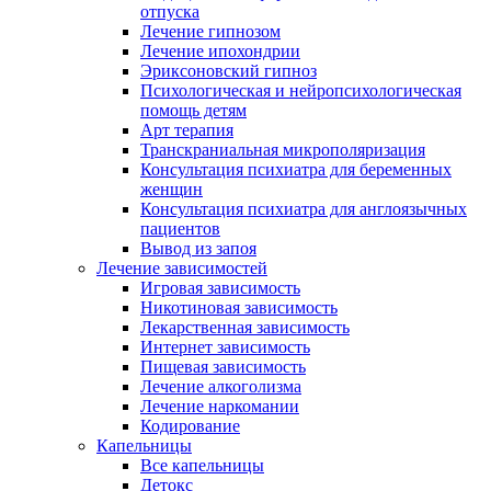
отпуска
Лечение гипнозом
Лечение ипохондрии
Эриксоновский гипноз
Психологическая и нейропсихологическая
помощь детям
Арт терапия
Транскраниальная микрополяризация
Консультация психиатра для беременных
женщин
Консультация психиатра для англоязычных
пациентов
Вывод из запоя
Лечение зависимостей
Игровая зависимость
Никотиновая зависимость
Лекарственная зависимость
Интернет зависимость
Пищевая зависимость
Лечение алкоголизма
Лечение наркомании
Кодирование
Капельницы
Все капельницы
Детокс