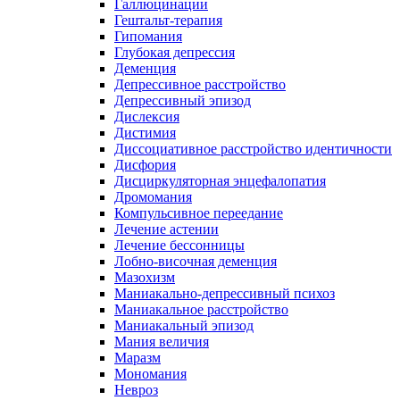
Галлюцинации
Гештальт-терапия
Гипомания
Глубокая депрессия
Деменция
Депрессивное расстройство
Депрессивный эпизод
Дислексия
Дистимия
Диссоциативное расстройство идентичности
Дисфория
Дисциркуляторная энцефалопатия
Дромомания
Компульсивное переедание
Лечение астении
Лечение бессонницы
Лобно-височная деменция
Мазохизм
Маниакально-депрессивный психоз
Маниакальное расстройство
Маниакальный эпизод
Мания величия
Маразм
Мономания
Невроз