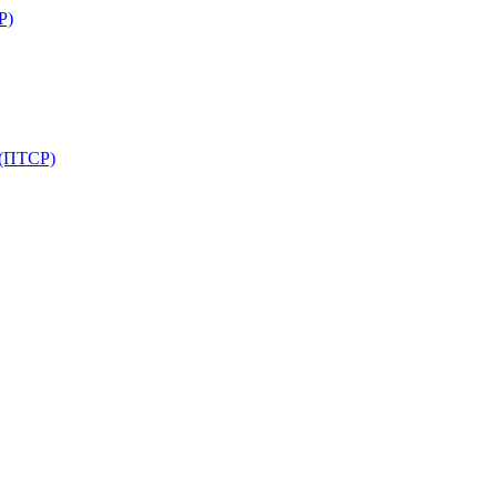
Р)
 (ПТСР)