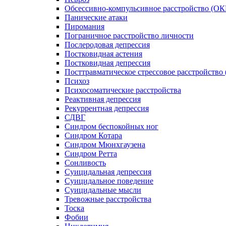
Обсессивно-компульсивное расстройство (ОК
Панические атаки
Пиромания
Пограничное расстройство личности
Послеродовая депрессия
Постковидная астения
Постковидная депрессия
Посттравматическое стрессовое расстройство
Психоз
Психосоматические расстройства
Реактивная депрессия
Рекуррентная депрессия
СДВГ
Синдром беспокойных ног
Синдром Котара
Синдром Мюнхгаузена
Синдром Ретта
Сонливость
Суицидальная депрессия
Суицидальное поведение
Суицидальные мысли
Тревожные расстройства
Тоска
Фобии