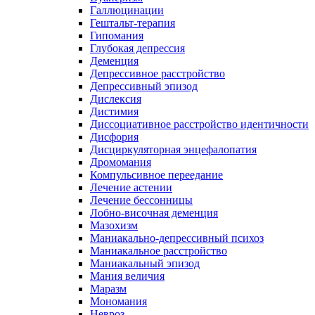
Галлюцинации
Гештальт-терапия
Гипомания
Глубокая депрессия
Деменция
Депрессивное расстройство
Депрессивный эпизод
Дислексия
Дистимия
Диссоциативное расстройство идентичности
Дисфория
Дисциркуляторная энцефалопатия
Дромомания
Компульсивное переедание
Лечение астении
Лечение бессонницы
Лобно-височная деменция
Мазохизм
Маниакально-депрессивный психоз
Маниакальное расстройство
Маниакальный эпизод
Мания величия
Маразм
Мономания
Невроз