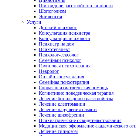
Циклотимия
Шизоидное расстройство личности
Шопоголизм
Эпилепсия
Услуги
Детский психолог
Консультация психиатра
Консультация психолога
Психиатр на дом
Психотерапевт
Психолог-сексолог
Семейный психолог
Групповая психотерапия
Невролог
Онлайн консультация
Семейная психотерапия
Скорая психиатрическая помощь
Когнитивно поведенческая терапия
Лечение биполярного расстройства
Лечение клептомании
Лечение нарушения памяти
Лечение шизофрении
Психиатрические освидетельствования
Медицинское оформление академического от
Лечение гипнозом