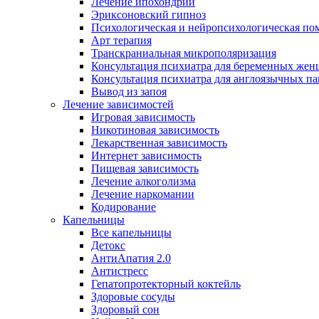
Лечение ипохондрии
Эриксоновский гипноз
Психологическая и нейропсихологическая по
Арт терапия
Транскраниальная микрополяризация
Консультация психиатра для беременных же
Консультация психиатра для англоязычных п
Вывод из запоя
Лечение зависимостей
Игровая зависимость
Никотиновая зависимость
Лекарственная зависимость
Интернет зависимость
Пищевая зависимость
Лечение алкоголизма
Лечение наркомании
Кодирование
Капельницы
Все капельницы
Детокс
АнтиАпатия 2.0
Антистресс
Гепатопротекторный коктейль
Здоровые сосуды
Здоровый сон