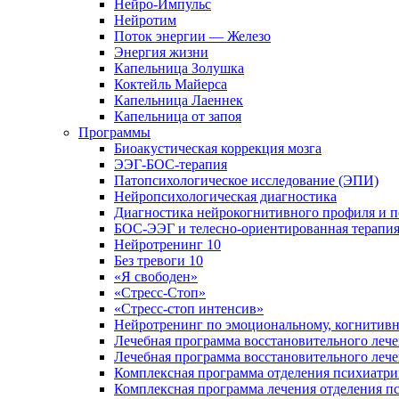
Нейро-Импульс
Нейротим
Поток энергии — Железо
Энергия жизни
Капельница Золушка
Коктейль Майерса
Капельница Лаеннек
Капельница от запоя
Программы
Биоакустическая коррекция мозга
ЭЭГ-БОС-терапия
Патопсихологическое исследование (ЭПИ)
Нейропсихологическая диагностика
Диагностика нейрокогнитивного профиля и п
БОС-ЭЭГ и телесно-ориентированная терапи
Нейротренинг 10
Без тревоги 10
«Я свободен»
«Стресс-Стоп»
«Стресс-стоп интенсив»
Нейротренинг по эмоциональному, когнитивн
Лечебная программа восстановительного лече
Лечебная программа восстановительного леч
Комплексная программа отделения психиатрии
Комплексная программа лечения отделения пс