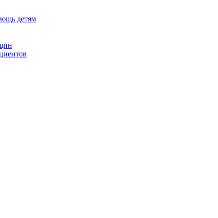
мощь детям
нщин
ациентов