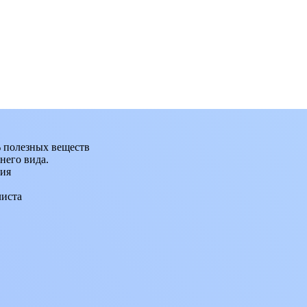
 полезных веществ
него вида.
ния
листа