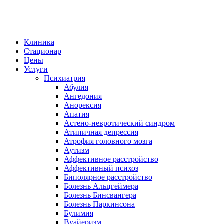
Клиника
Стационар
Цены
Услуги
Психиатрия
Абулия
Ангедония
Анорексия
Апатия
Астено-невротический синдром
Атипичная депрессия
Атрофия головного мозга
Аутизм
Аффективное расстройство
Аффективный психоз
Биполярное расстройство
Болезнь Альцгеймера
Болезнь Бинсвангера
Болезнь Паркинсона
Булимия
Вуайеризм