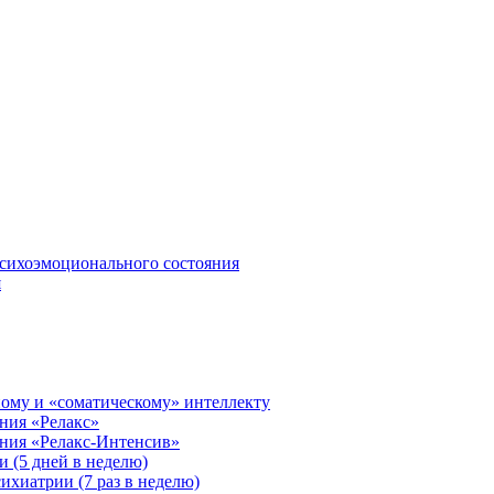
сихоэмоционального состояния
я
ому и «соматическому» интеллекту
ния «Релакс»
ения «Релакс-Интенсив»
 (5 дней в неделю)
ихиатрии (7 раз в неделю)