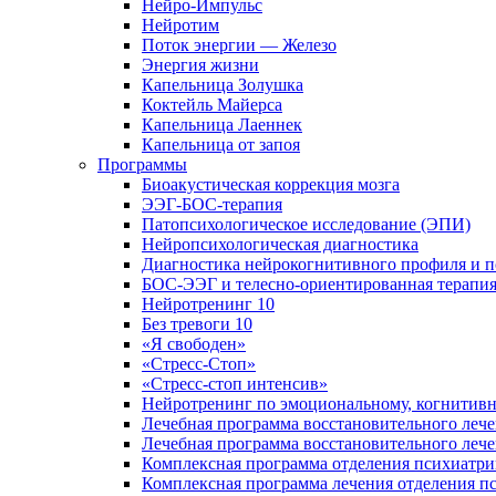
Нейро-Импульс
Нейротим
Поток энергии — Железо
Энергия жизни
Капельница Золушка
Коктейль Майерса
Капельница Лаеннек
Капельница от запоя
Программы
Биоакустическая коррекция мозга
ЭЭГ-БОС-терапия
Патопсихологическое исследование (ЭПИ)
Нейропсихологическая диагностика
Диагностика нейрокогнитивного профиля и п
БОС-ЭЭГ и телесно-ориентированная терапи
Нейротренинг 10
Без тревоги 10
«Я свободен»
«Стресс-Стоп»
«Стресс-стоп интенсив»
Нейротренинг по эмоциональному, когнитивн
Лечебная программа восстановительного лече
Лечебная программа восстановительного леч
Комплексная программа отделения психиатрии
Комплексная программа лечения отделения пс