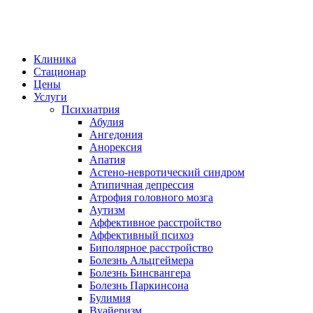
Клиника
Стационар
Цены
Услуги
Психиатрия
Абулия
Ангедония
Анорексия
Апатия
Астено-невротический синдром
Атипичная депрессия
Атрофия головного мозга
Аутизм
Аффективное расстройство
Аффективный психоз
Биполярное расстройство
Болезнь Альцгеймера
Болезнь Бинсвангера
Болезнь Паркинсона
Булимия
Вуайеризм