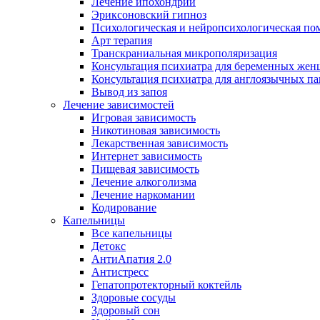
Лечение ипохондрии
Эриксоновский гипноз
Психологическая и нейропсихологическая по
Арт терапия
Транскраниальная микрополяризация
Консультация психиатра для беременных же
Консультация психиатра для англоязычных п
Вывод из запоя
Лечение зависимостей
Игровая зависимость
Никотиновая зависимость
Лекарственная зависимость
Интернет зависимость
Пищевая зависимость
Лечение алкоголизма
Лечение наркомании
Кодирование
Капельницы
Все капельницы
Детокс
АнтиАпатия 2.0
Антистресс
Гепатопротекторный коктейль
Здоровые сосуды
Здоровый сон