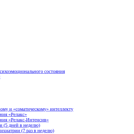
сихоэмоционального состояния
я
ому и «соматическому» интеллекту
ния «Релакс»
ения «Релакс-Интенсив»
 (5 дней в неделю)
ихиатрии (7 раз в неделю)