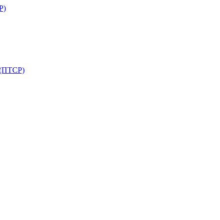
Р)
 (ПТСР)