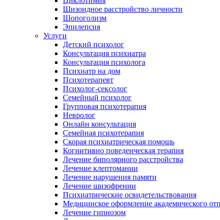
Циклотимия
Шизоидное расстройство личности
Шопоголизм
Эпилепсия
Услуги
Детский психолог
Консультация психиатра
Консультация психолога
Психиатр на дом
Психотерапевт
Психолог-сексолог
Семейный психолог
Групповая психотерапия
Невролог
Онлайн консультация
Семейная психотерапия
Скорая психиатрическая помощь
Когнитивно поведенческая терапия
Лечение биполярного расстройства
Лечение клептомании
Лечение нарушения памяти
Лечение шизофрении
Психиатрические освидетельствования
Медицинское оформление академического от
Лечение гипнозом