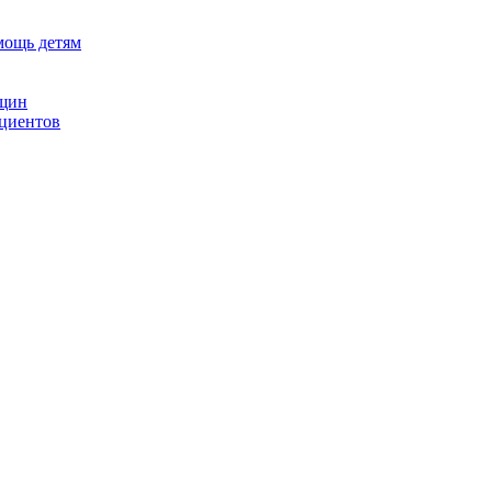
мощь детям
нщин
ациентов