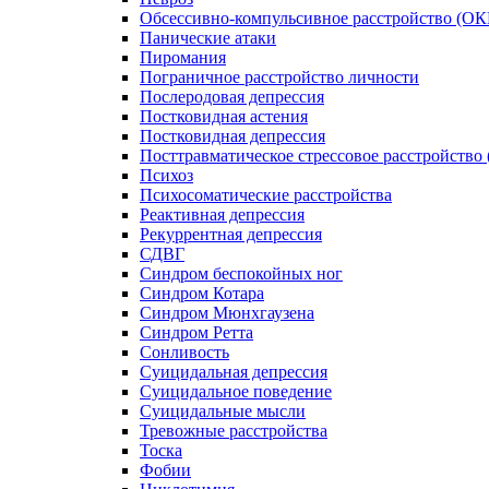
Обсессивно-компульсивное расстройство (ОК
Панические атаки
Пиромания
Пограничное расстройство личности
Послеродовая депрессия
Постковидная астения
Постковидная депрессия
Посттравматическое стрессовое расстройство
Психоз
Психосоматические расстройства
Реактивная депрессия
Рекуррентная депрессия
СДВГ
Синдром беспокойных ног
Синдром Котара
Синдром Мюнхгаузена
Синдром Ретта
Сонливость
Суицидальная депрессия
Суицидальное поведение
Суицидальные мысли
Тревожные расстройства
Тоска
Фобии