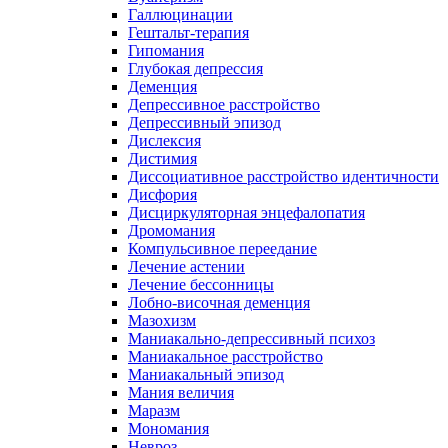
Галлюцинации
Гештальт-терапия
Гипомания
Глубокая депрессия
Деменция
Депрессивное расстройство
Депрессивный эпизод
Дислексия
Дистимия
Диссоциативное расстройство идентичности
Дисфория
Дисциркуляторная энцефалопатия
Дромомания
Компульсивное переедание
Лечение астении
Лечение бессонницы
Лобно-височная деменция
Мазохизм
Маниакально-депрессивный психоз
Маниакальное расстройство
Маниакальный эпизод
Мания величия
Маразм
Мономания
Невроз