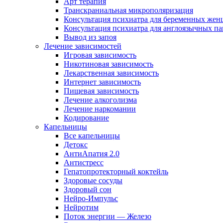
Арт терапия
Транскраниальная микрополяризация
Консультация психиатра для беременных же
Консультация психиатра для англоязычных п
Вывод из запоя
Лечение зависимостей
Игровая зависимость
Никотиновая зависимость
Лекарственная зависимость
Интернет зависимость
Пищевая зависимость
Лечение алкоголизма
Лечение наркомании
Кодирование
Капельницы
Все капельницы
Детокс
АнтиАпатия 2.0
Антистресс
Гепатопротекторный коктейль
Здоровые сосуды
Здоровый сон
Нейро-Импульс
Нейротим
Поток энергии — Железо