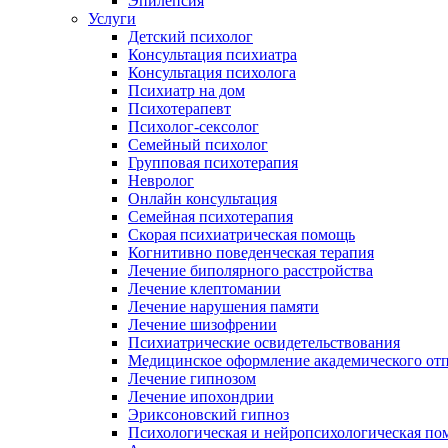
Эпилепсия
Услуги
Детский психолог
Консультация психиатра
Консультация психолога
Психиатр на дом
Психотерапевт
Психолог-сексолог
Семейный психолог
Групповая психотерапия
Невролог
Онлайн консультация
Семейная психотерапия
Скорая психиатрическая помощь
Когнитивно поведенческая терапия
Лечение биполярного расстройства
Лечение клептомании
Лечение нарушения памяти
Лечение шизофрении
Психиатрические освидетельствования
Медицинское оформление академического от
Лечение гипнозом
Лечение ипохондрии
Эриксоновский гипноз
Психологическая и нейропсихологическая по