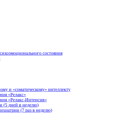
сихоэмоционального состояния
я
ому и «соматическому» интеллекту
ния «Релакс»
ения «Релакс-Интенсив»
 (5 дней в неделю)
ихиатрии (7 раз в неделю)