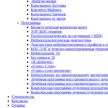
Энергия жизни
Капельница Золушка
Коктейль Майерса
Капельница Лаеннек
Капельница от запоя
Программы
Биоакустическая коррекция мозга
ЭЭГ-БОС-терапия
Патопсихологическое исследование (ЭПИ)
Нейропсихологическая диагностика
Диагностика нейрокогнитивного профиля и п
БОС-ЭЭГ и телесно-ориентированная терапи
Нейротренинг 10
Без тревоги 10
«Я свободен»
«Стресс-Стоп»
«Стресс-стоп интенсив»
Нейротренинг по эмоциональному, когнитивн
Лечебная программа восстановительного лече
Лечебная программа восстановительного леч
Комплексная программа отделения психиатрии
Комплексная программа лечения отделения пс
Специалисты
Контакты
Отзывы