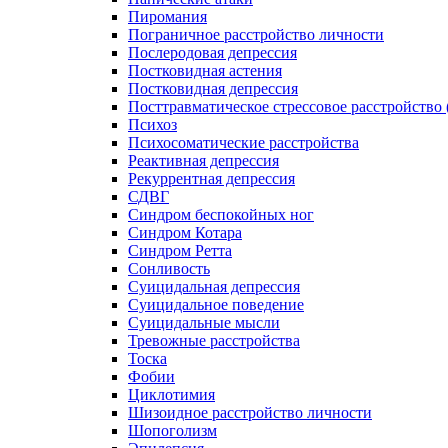
Пиромания
Пограничное расстройство личности
Послеродовая депрессия
Постковидная астения
Постковидная депрессия
Посттравматическое стрессовое расстройство
Психоз
Психосоматические расстройства
Реактивная депрессия
Рекуррентная депрессия
СДВГ
Синдром беспокойных ног
Синдром Котара
Синдром Ретта
Сонливость
Суицидальная депрессия
Суицидальное поведение
Суицидальные мысли
Тревожные расстройства
Тоска
Фобии
Циклотимия
Шизоидное расстройство личности
Шопоголизм