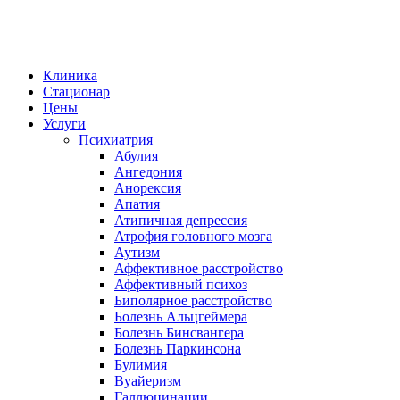
Клиника
Стационар
Цены
Услуги
Психиатрия
Абулия
Ангедония
Анорексия
Апатия
Атипичная депрессия
Атрофия головного мозга
Аутизм
Аффективное расстройство
Аффективный психоз
Биполярное расстройство
Болезнь Альцгеймера
Болезнь Бинсвангера
Болезнь Паркинсона
Булимия
Вуайеризм
Галлюцинации