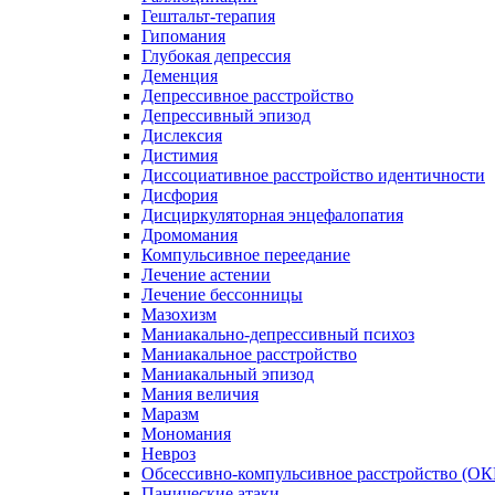
Гештальт-терапия
Гипомания
Глубокая депрессия
Деменция
Депрессивное расстройство
Депрессивный эпизод
Дислексия
Дистимия
Диссоциативное расстройство идентичности
Дисфория
Дисциркуляторная энцефалопатия
Дромомания
Компульсивное переедание
Лечение астении
Лечение бессонницы
Мазохизм
Маниакально-депрессивный психоз
Маниакальное расстройство
Маниакальный эпизод
Мания величия
Маразм
Мономания
Невроз
Обсессивно-компульсивное расстройство (ОК
Панические атаки