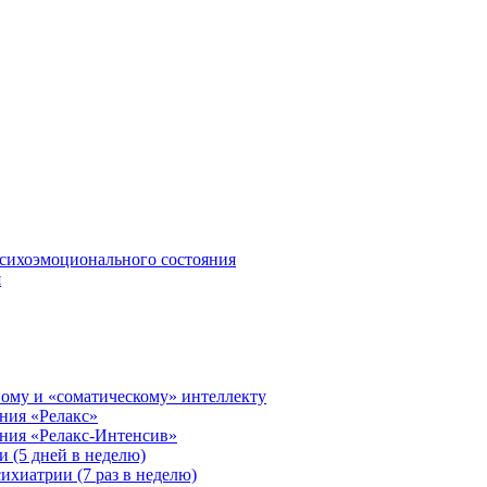
сихоэмоционального состояния
я
ому и «соматическому» интеллекту
ния «Релакс»
ения «Релакс-Интенсив»
 (5 дней в неделю)
ихиатрии (7 раз в неделю)