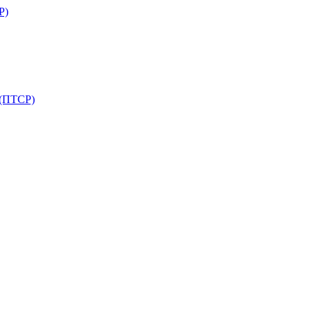
Р)
 (ПТСР)