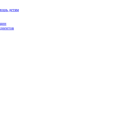
мощь детям
нщин
ациентов