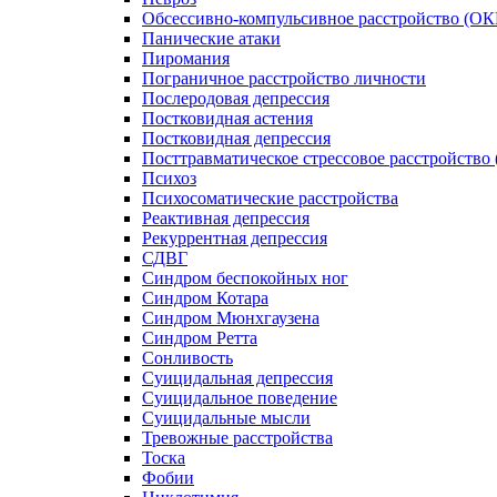
Обсессивно-компульсивное расстройство (ОК
Панические атаки
Пиромания
Пограничное расстройство личности
Послеродовая депрессия
Постковидная астения
Постковидная депрессия
Посттравматическое стрессовое расстройство
Психоз
Психосоматические расстройства
Реактивная депрессия
Рекуррентная депрессия
СДВГ
Синдром беспокойных ног
Синдром Котара
Синдром Мюнхгаузена
Синдром Ретта
Сонливость
Суицидальная депрессия
Суицидальное поведение
Суицидальные мысли
Тревожные расстройства
Тоска
Фобии