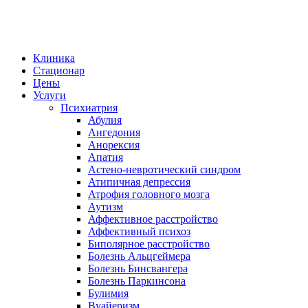
Клиника
Стационар
Цены
Услуги
Психиатрия
Абулия
Ангедония
Анорексия
Апатия
Астено-невротический синдром
Атипичная депрессия
Атрофия головного мозга
Аутизм
Аффективное расстройство
Аффективный психоз
Биполярное расстройство
Болезнь Альцгеймера
Болезнь Бинсвангера
Болезнь Паркинсона
Булимия
Вуайеризм