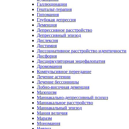
Галлюцинации
Гештальт-терапия
Гипомания
Глубокая депрессия
Деменция
Депрессивное расстройство
Депрессивный эпизод
Дислексия
Дистимия
Диссоциативное расстройство идентичности
Дисфория
Дисциркуляторная энцефалопатия
Дромомания
Компульсивное переедание
Лечение астении
Лечение бессонницы
Лобно-височная деменция
Мазохизм
Маниакально-депрессивный психоз
Маниакальное расстройство
Маниакальный эпизод
Мания величия
Маразм
Мономания
Невроз