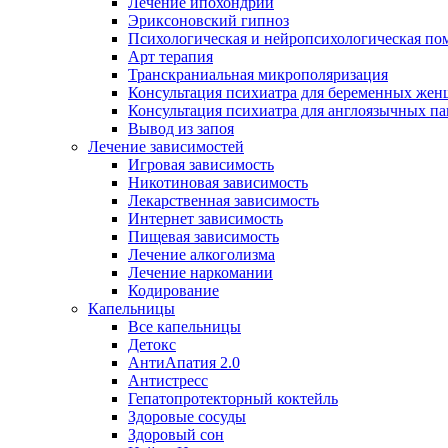
Лечение ипохондрии
Эриксоновский гипноз
Психологическая и нейропсихологическая по
Арт терапия
Транскраниальная микрополяризация
Консультация психиатра для беременных же
Консультация психиатра для англоязычных п
Вывод из запоя
Лечение зависимостей
Игровая зависимость
Никотиновая зависимость
Лекарственная зависимость
Интернет зависимость
Пищевая зависимость
Лечение алкоголизма
Лечение наркомании
Кодирование
Капельницы
Все капельницы
Детокс
АнтиАпатия 2.0
Антистресс
Гепатопротекторный коктейль
Здоровые сосуды
Здоровый сон