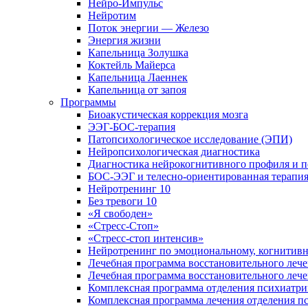
Нейро-Импульс
Нейротим
Поток энергии — Железо
Энергия жизни
Капельница Золушка
Коктейль Майерса
Капельница Лаеннек
Капельница от запоя
Программы
Биоакустическая коррекция мозга
ЭЭГ-БОС-терапия
Патопсихологическое исследование (ЭПИ)
Нейропсихологическая диагностика
Диагностика нейрокогнитивного профиля и п
БОС-ЭЭГ и телесно-ориентированная терапи
Нейротренинг 10
Без тревоги 10
«Я свободен»
«Стресс-Стоп»
«Стресс-стоп интенсив»
Нейротренинг по эмоциональному, когнитивн
Лечебная программа восстановительного лече
Лечебная программа восстановительного леч
Комплексная программа отделения психиатрии
Комплексная программа лечения отделения пс