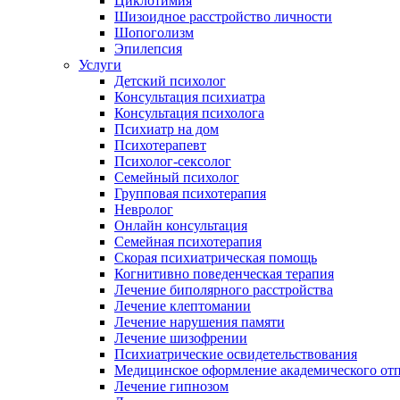
Циклотимия
Шизоидное расстройство личности
Шопоголизм
Эпилепсия
Услуги
Детский психолог
Консультация психиатра
Консультация психолога
Психиатр на дом
Психотерапевт
Психолог-сексолог
Семейный психолог
Групповая психотерапия
Невролог
Онлайн консультация
Семейная психотерапия
Скорая психиатрическая помощь
Когнитивно поведенческая терапия
Лечение биполярного расстройства
Лечение клептомании
Лечение нарушения памяти
Лечение шизофрении
Психиатрические освидетельствования
Медицинское оформление академического от
Лечение гипнозом