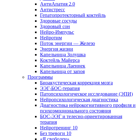
АнтиАпатия 2.0
Антистресс
Гепатопротекторный коктейль
Здоровые сосуды
Здоровый сон
Нейро-Импульс
Нейротим
Поток энергии — Железо
Энергия жизни
Капельница Золушка
Коктейль Майерса
Капельница Лаеннек
Капельница от запоя
Программы
Биоакустическая коррекция мозга
ЭЭГ-БОС-терапия
Патопсихологическое исследование (ЭПИ)
Нейропсихологическая диагностика
Диагностика нейрокогнитивного профиля и
психоэмоционального состояния
БОС-ЭЭГ и телесно-ориентированная
терапия
Нейротренинг 10
Без тревоги 10
«Я свободен»