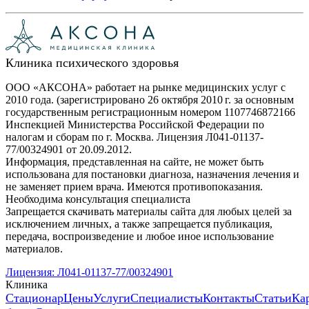
Клиника психического здоровья
ООО «АКСОНА» работает на рынке медицинских услуг с
2010 года. (зарегистрировано 26 октября 2010 г. за основным
государственным регистрационным номером 1107746872166
Инспекцией Министерства Российской Федерации по
налогам и сборам по г. Москва. Лицензия Л041-01137-
77/00324901 от 20.09.2012.
Информация, представленная на сайте, не может быть
использована для постановки диагноза, назначения лечения и
не заменяет прием врача. Имеются противопоказания.
Необходима консультация специалиста
Запрещается скачивать материалы сайта для любых целей за
исключением личных, а также запрещается публикация,
передача, воспроизведение и любое иное использование
материалов.
Лицензия: Л041-01137-77/00324901
Клиника
Стационар
Цены
Услуги
Специалисты
Контакты
Статьи
Ка