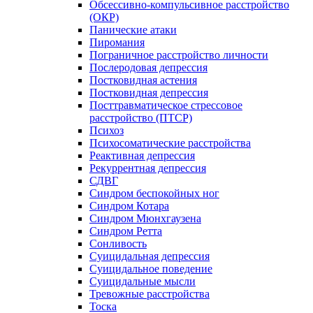
Обсессивно-компульсивное расстройство
(ОКР)
Панические атаки
Пиромания
Пограничное расстройство личности
Послеродовая депрессия
Постковидная астения
Постковидная депрессия
Посттравматическое стрессовое
расстройство (ПТСР)
Психоз
Психосоматические расстройства
Реактивная депрессия
Рекуррентная депрессия
СДВГ
Синдром беспокойных ног
Синдром Котара
Синдром Мюнхгаузена
Синдром Ретта
Сонливость
Суицидальная депрессия
Суицидальное поведение
Суицидальные мысли
Тревожные расстройства
Тоска