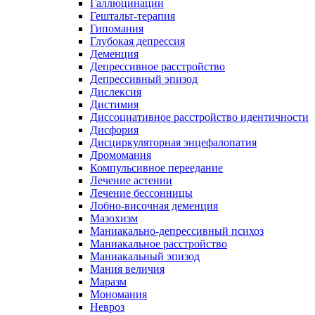
Галлюцинации
Гештальт-терапия
Гипомания
Глубокая депрессия
Деменция
Депрессивное расстройство
Депрессивный эпизод
Дислексия
Дистимия
Диссоциативное расстройство идентичности
Дисфория
Дисциркуляторная энцефалопатия
Дромомания
Компульсивное переедание
Лечение астении
Лечение бессонницы
Лобно-височная деменция
Мазохизм
Маниакально-депрессивный психоз
Маниакальное расстройство
Маниакальный эпизод
Мания величия
Маразм
Мономания
Невроз