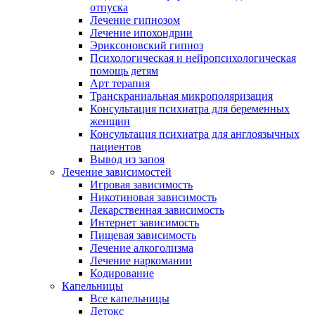
отпуска
Лечение гипнозом
Лечение ипохондрии
Эриксоновский гипноз
Психологическая и нейропсихологическая
помощь детям
Арт терапия
Транскраниальная микрополяризация
Консультация психиатра для беременных
женщин
Консультация психиатра для англоязычных
пациентов
Вывод из запоя
Лечение зависимостей
Игровая зависимость
Никотиновая зависимость
Лекарственная зависимость
Интернет зависимость
Пищевая зависимость
Лечение алкоголизма
Лечение наркомании
Кодирование
Капельницы
Все капельницы
Детокс