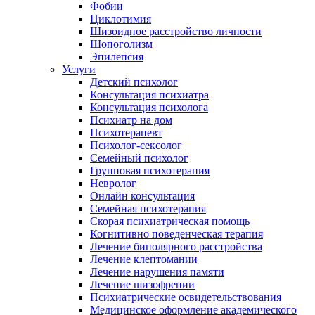
Фобии
Циклотимия
Шизоидное расстройство личности
Шопоголизм
Эпилепсия
Услуги
Детский психолог
Консультация психиатра
Консультация психолога
Психиатр на дом
Психотерапевт
Психолог-сексолог
Семейный психолог
Групповая психотерапия
Невролог
Онлайн консультация
Семейная психотерапия
Скорая психиатрическая помощь
Когнитивно поведенческая терапия
Лечение биполярного расстройства
Лечение клептомании
Лечение нарушения памяти
Лечение шизофрении
Психиатрические освидетельствования
Медицинское оформление академического