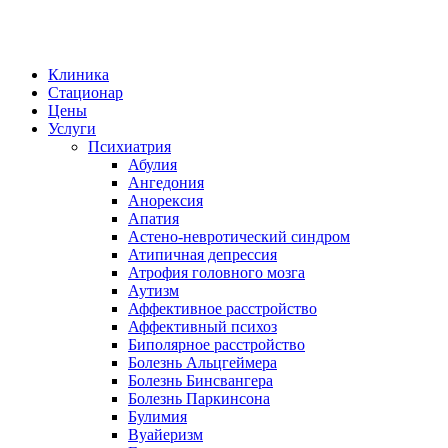
Клиника
Стационар
Цены
Услуги
Психиатрия
Абулия
Ангедония
Анорексия
Апатия
Астено-невротический синдром
Атипичная депрессия
Атрофия головного мозга
Аутизм
Аффективное расстройство
Аффективный психоз
Биполярное расстройство
Болезнь Альцгеймера
Болезнь Бинсвангера
Болезнь Паркинсона
Булимия
Вуайеризм