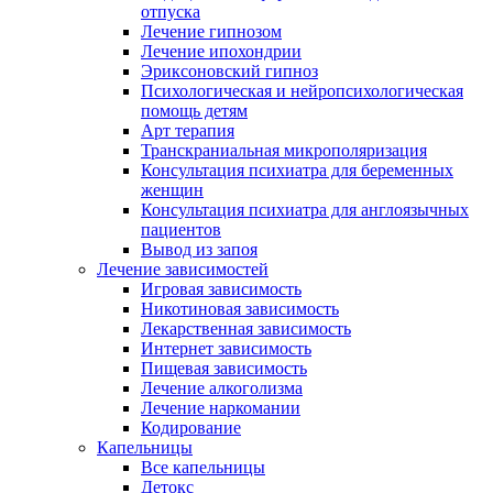
отпуска
Лечение гипнозом
Лечение ипохондрии
Эриксоновский гипноз
Психологическая и нейропсихологическая
помощь детям
Арт терапия
Транскраниальная микрополяризация
Консультация психиатра для беременных
женщин
Консультация психиатра для англоязычных
пациентов
Вывод из запоя
Лечение зависимостей
Игровая зависимость
Никотиновая зависимость
Лекарственная зависимость
Интернет зависимость
Пищевая зависимость
Лечение алкоголизма
Лечение наркомании
Кодирование
Капельницы
Все капельницы
Детокс