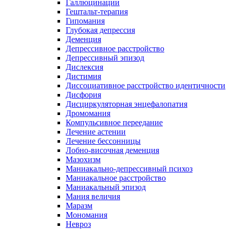
Галлюцинации
Гештальт-терапия
Гипомания
Глубокая депрессия
Деменция
Депрессивное расстройство
Депрессивный эпизод
Дислексия
Дистимия
Диссоциативное расстройство идентичности
Дисфория
Дисциркуляторная энцефалопатия
Дромомания
Компульсивное переедание
Лечение астении
Лечение бессонницы
Лобно-височная деменция
Мазохизм
Маниакально-депрессивный психоз
Маниакальное расстройство
Маниакальный эпизод
Мания величия
Маразм
Мономания
Невроз