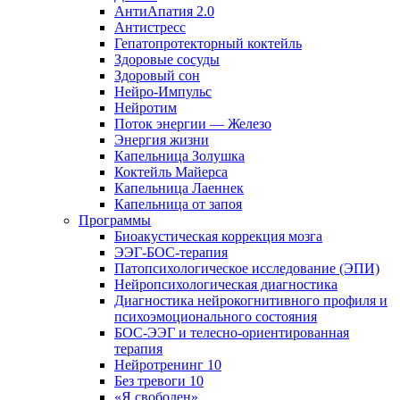
АнтиАпатия 2.0
Антистресс
Гепатопротекторный коктейль
Здоровые сосуды
Здоровый сон
Нейро-Импульс
Нейротим
Поток энергии — Железо
Энергия жизни
Капельница Золушка
Коктейль Майерса
Капельница Лаеннек
Капельница от запоя
Программы
Биоакустическая коррекция мозга
ЭЭГ-БОС-терапия
Патопсихологическое исследование (ЭПИ)
Нейропсихологическая диагностика
Диагностика нейрокогнитивного профиля и
психоэмоционального состояния
БОС-ЭЭГ и телесно-ориентированная
терапия
Нейротренинг 10
Без тревоги 10
«Я свободен»