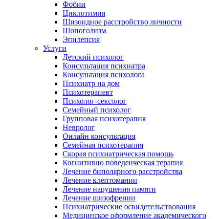
Фобии
Циклотимия
Шизоидное расстройство личности
Шопоголизм
Эпилепсия
Услуги
Детский психолог
Консультация психиатра
Консультация психолога
Психиатр на дом
Психотерапевт
Психолог-сексолог
Семейный психолог
Групповая психотерапия
Невролог
Онлайн консультация
Семейная психотерапия
Скорая психиатрическая помощь
Когнитивно поведенческая терапия
Лечение биполярного расстройства
Лечение клептомании
Лечение нарушения памяти
Лечение шизофрении
Психиатрические освидетельствования
Медицинское оформление академического