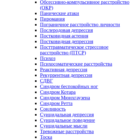
Обсессивно-компульсивное расстройство
(ОКР)
Панические атаки
Пиромания
Пограничное расстройство личности
Послеродовая депрессия
Постковидная астения
Постковидная депрессия
Посттравматическое стрессовое
расстройство (ПТСР)
Психоз
Психосоматические расстройства
Реактивная депрессия
Рекуррентная депрессия
СДВГ
Синдром беспокойных ног
Синдром Котара
Синдром Мюнхгаузена
Синдром Ретта
Сонливость
Суицидальная депрессия
Суицидальное поведение
Суицидальные мысли
Тревожные расстройства
Тоска