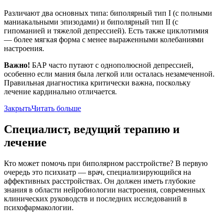
Различают два основных типа: биполярный тип I (с полными
маниакальными эпизодами) и биполярный тип II (с
гипоманией и тяжелой депрессией). Есть также циклотимия
— более мягкая форма с менее выраженными колебаниями
настроения.
Важно!
БАР часто путают с однополюсной депрессией,
особенно если мания была легкой или осталась незамеченной.
Правильная диагностика критически важна, поскольку
лечение кардинально отличается.
Закрыть
Читать больше
Специалист, ведущий терапию и
лечение
Кто может помочь при биполярном расстройстве? В первую
очередь это психиатр — врач, специализирующийся на
аффективных расстройствах. Он должен иметь глубокие
знания в области нейробиологии настроения, современных
клинических руководств и последних исследований в
психофармакологии.