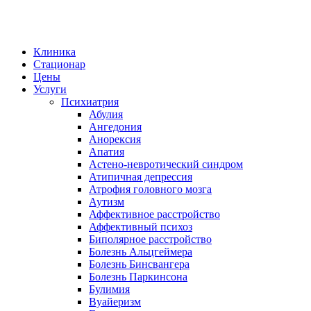
Клиника
Стационар
Цены
Услуги
Психиатрия
Абулия
Ангедония
Анорексия
Апатия
Астено-невротический синдром
Атипичная депрессия
Атрофия головного мозга
Аутизм
Аффективное расстройство
Аффективный психоз
Биполярное расстройство
Болезнь Альцгеймера
Болезнь Бинсвангера
Болезнь Паркинсона
Булимия
Вуайеризм