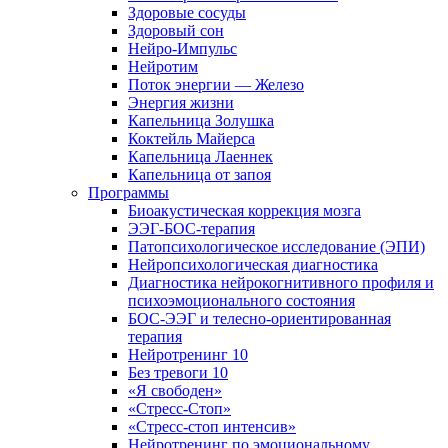
Здоровые сосуды
Здоровый сон
Нейро-Импульс
Нейротим
Поток энергии — Железо
Энергия жизни
Капельница Золушка
Коктейль Майерса
Капельница Лаеннек
Капельница от запоя
Программы
Биоакустическая коррекция мозга
ЭЭГ-БОС-терапия
Патопсихологическое исследование (ЭПИ)
Нейропсихологическая диагностика
Диагностика нейрокогнитивного профиля и
психоэмоционального состояния
БОС-ЭЭГ и телесно-ориентированная
терапия
Нейротренинг 10
Без тревоги 10
«Я свободен»
«Стресс-Стоп»
«Стресс-стоп интенсив»
Нейротренинг по эмоциональному,