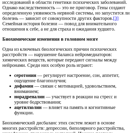
исследований в области генетики психических заболеваний.
Однако наследственность — это не приговор. Гены создают
определенную уязвимость нервной системы, но запустится ли
болезнь — зависит от совокупности других факторо
в.
[3]
Семейная история болезни — повод для внимательного
отношения к себе, а не для страха и ожидания худшего.
Биохимические изменения в головном мозге
Одна из ключевых биологических причин психических
расстройств — нарушение баланса нейромедиаторов:
химических веществ, которые передают сигналы между
нейронами. Среди них особую роль играют:
серотонин
— регулирует настроение, сон, аппетит,
ощущение благополучия;
дофамин
— связан с мотивацией, удовольствием,
вниманием;
норадреналин
— участвует в реакции на стресс и
уровне бодрствования;
ацетилхолин
— влияет на память и когнитивные
функции.
Биохимический дисбаланс этих систем лежит в основе
многих расстройств: депрессии, биполярного расстройства,