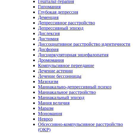
Гештальт-терапия
Гипомания
Глубокая депрессия
Деменция
Депрессивное расстройство
Депрессивный эпизод
Дислексия
Дистимия
Диссоциативное расстройство идентичности
Дисфория
Дисциркуляторная энцефалопатия
Дромомания
Компульсивное переедание
Лечение астении
Лечение бессонницы
Мазохизм
Маниакально-депрессивный психоз
Маниакальное расстройство
Маниакальный эпизод
Мания величия
Маразм
Мономания
Невроз
Обсессивно-компульсивное расстройство
(ОКР)