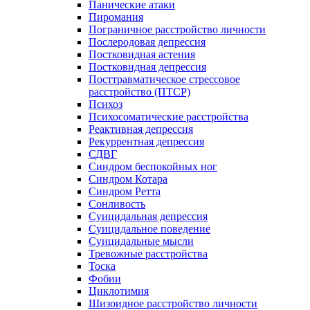
Панические атаки
Пиромания
Пограничное расстройство личности
Послеродовая депрессия
Постковидная астения
Постковидная депрессия
Посттравматическое стрессовое
расстройство (ПТСР)
Психоз
Психосоматические расстройства
Реактивная депрессия
Рекуррентная депрессия
СДВГ
Синдром беспокойных ног
Синдром Котара
Синдром Ретта
Сонливость
Суицидальная депрессия
Суицидальное поведение
Суицидальные мысли
Тревожные расстройства
Тоска
Фобии
Циклотимия
Шизоидное расстройство личности