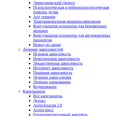
Эриксоновский гипноз
Психологическая и нейропсихологическая
помощь детям
Арт терапия
Транскраниальная микрополяризация
Консультация психиатра для беременных
женщин
Консультация психиатра для англоязычных
пациентов
Вывод из запоя
Лечение зависимостей
Игровая зависимость
Никотиновая зависимость
Лекарственная зависимость
Интернет зависимость
Пищевая зависимость
Лечение алкоголизма
Лечение наркомании
Кодирование
Капельницы
Все капельницы
Детокс
АнтиАпатия 2.0
Антистресс
Гепатопротекторный коктейль