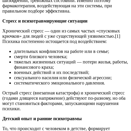
шизофрении, тревожных состояний. Именно поэтому
фармакотерапия, воздействующая на эти системы, при
правильном подборе эффективна.
Стресс и психотравмирующие ситуации
Хронический стресс — один из самых частых «спусковых
крючков» для людей с уже существующей уязвимостью
.[1]
Психика постепенно истощается под воздействием:
длительных конфликтов на работе или в семье;
смерти близкого человека;
тяжелых жизненных ситуаций — потери жилья, работы,
финансового краха;
военных действий и их последствий;
сексуального насилия или физической агрессии;
систематического эмоционального давления.
Острый стресс (внезапная катастрофа) и хронический стресс
(годами длящееся напряжение) действуют по-разному, но оба
могут становиться факторами, запускающими нарушения
психики.
Детский опыт и ранние психотравмы
То, что происходит с человеком в детстве, формирует