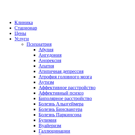
Клиника
Стационар
Цены
Услуги
Психиатрия
Абулия
Ангедония
Анорексия
Апатия
Атипичная депрессия
Атрофия головного мозга
Аутизм
Аффективное расстройство
Аффективный психоз
Биполярное расстройство
Болезнь Альцгеймера
Болезнь Бинсвангера
Болезнь Паркинсона
Булимия
Вуайеризм
Галлюцинации