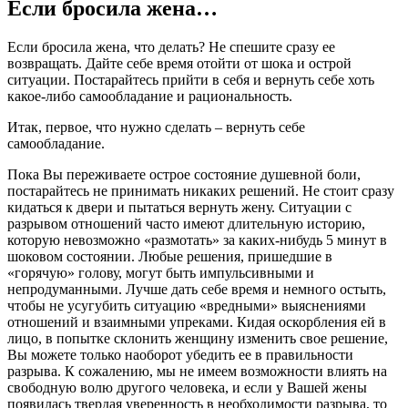
Если бросила жена…
Если бросила жена, что делать? Не спешите сразу ее
возвращать. Дайте себе время отойти от шока и острой
ситуации. Постарайтесь прийти в себя и вернуть себе хоть
какое-либо самообладание и рациональность.
Итак, первое, что нужно сделать – вернуть себе
самообладание.
Пока Вы переживаете острое состояние душевной боли,
постарайтесь не принимать никаких решений. Не стоит сразу
кидаться к двери и пытаться вернуть жену. Ситуации с
разрывом отношений часто имеют длительную историю,
которую невозможно «размотать» за каких-нибудь 5 минут в
шоковом состоянии. Любые решения, пришедшие в
«горячую» голову, могут быть импульсивными и
непродуманными. Лучше дать себе время и немного остыть,
чтобы не усугубить ситуацию «вредными» выяснениями
отношений и взаимными упреками. Кидая оскорбления ей в
лицо, в попытке склонить женщину изменить свое решение,
Вы можете только наоборот убедить ее в правильности
разрыва. К сожалению, мы не имеем возможности влиять на
свободную волю другого человека, и если у Вашей жены
появилась твердая уверенность в необходимости разрыва, то