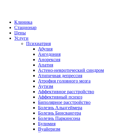
Клиника
Стационар
Цены
Услуги
Психиатрия
Абулия
Ангедония
Анорексия
Апатия
Астено-невротический синдром
Атипичная депрессия
Атрофия головного мозга
Аутизм
Аффективное расстройство
Аффективный психоз
Биполярное расстройство
Болезнь Альцгеймера
Болезнь Бинсвангера
Болезнь Паркинсона
Булимия
Вуайеризм