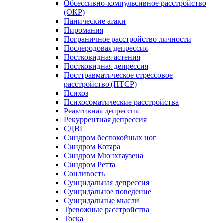
Обсессивно-компульсивное расстройство
(ОКР)
Панические атаки
Пиромания
Пограничное расстройство личности
Послеродовая депрессия
Постковидная астения
Постковидная депрессия
Посттравматическое стрессовое
расстройство (ПТСР)
Психоз
Психосоматические расстройства
Реактивная депрессия
Рекуррентная депрессия
СДВГ
Синдром беспокойных ног
Синдром Котара
Синдром Мюнхгаузена
Синдром Ретта
Сонливость
Суицидальная депрессия
Суицидальное поведение
Суицидальные мысли
Тревожные расстройства
Тоска