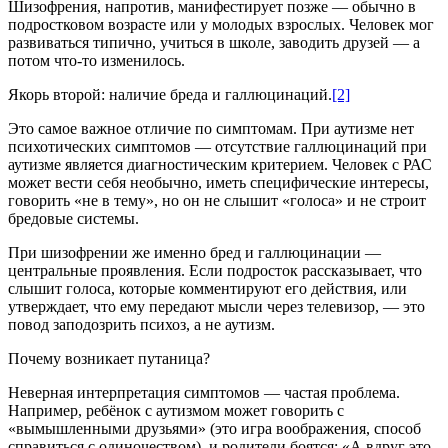
Шизофрения, напротив, манифестирует позже — обычно в
подростковом возрасте или у молодых взрослых. Человек мог
развиваться типично, учиться в школе, заводить друзей — а
потом что-то изменилось.
Якорь второй: наличие бреда и галлюцинаций.
[2]
Это самое важное отличие по симптомам. При аутизме нет
психотических симптомов — отсутствие галлюцинаций при
аутизме является диагностическим критерием. Человек с РАС
может вести себя необычно, иметь специфические интересы,
говорить «не в тему», но он не слышит «голоса» и не строит
бредовые системы.
При шизофрении же именно бред и галлюцинации —
центральные проявления. Если подросток рассказывает, что
слышит голоса, которые комментируют его действия, или
утверждает, что ему передают мысли через телевизор, — это
повод заподозрить психоз, а не аутизм.
Почему возникает путаница?
Неверная интерпретация симптомов — частая проблема.
Например, ребёнок с аутизмом может говорить с
«вымышленными друзьями» (это игра воображения, способ
справиться с одиночеством), и родители боятся: «А вдруг это