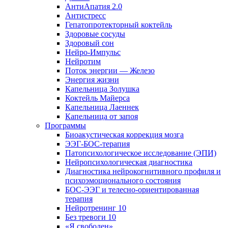
АнтиАпатия 2.0
Антистресс
Гепатопротекторный коктейль
Здоровые сосуды
Здоровый сон
Нейро-Импульс
Нейротим
Поток энергии — Железо
Энергия жизни
Капельница Золушка
Коктейль Майерса
Капельница Лаеннек
Капельница от запоя
Программы
Биоакустическая коррекция мозга
ЭЭГ-БОС-терапия
Патопсихологическое исследование (ЭПИ)
Нейропсихологическая диагностика
Диагностика нейрокогнитивного профиля и
психоэмоционального состояния
БОС-ЭЭГ и телесно-ориентированная
терапия
Нейротренинг 10
Без тревоги 10
«Я свободен»