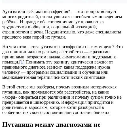
Аутизм или всё-таки шизофрения? — этот вопрос волнует
многих родителей, столкнувшихся с необычным поведением
ребёнка. И правда: оба состояния могут проявляться
трудностями в общении, социальной изоляцией,
странностями в речи. Неудивительно, что даже специалисты
прошлого века порой их путали.
Но чем отличается аутизм от шизофрении на самом деле? Это
два принципиально разных расстройства — с разными
причинами, возрастом начала, симптомами и подходами к
помощи.
[1]
Понимать эту разницу критически важно: от
правильного диагноза зависит, какая поддержка нужна
человеку — программы социализации и обучения или
медикаментозная терапия психотических симптомов.
В этой статье мы разберем, почему возникла историческая
путаница, как проявляются оба расстройства, на какие
«якоря» опираться при различении и почему аутизм точно не
превращается в шизофрению. Информация пригодится и
родителям, и взрослым, которые хотят разобраться в
особенностях своего состояния или состояния близких.
Путаница между диагнозами не