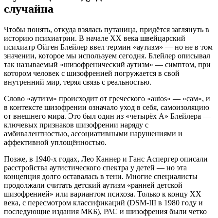
случайна
Чтобы понять, откуда взялась путаница, придётся заглянуть в
историю психиатрии. В начале XX века швейцарский
психиатр Ойген Блейлер ввел термин «аутизм» — но не в том
значении, которое мы используем сегодня. Блейлер описывал
так называемый «шизофренический аутизм» — симптом, при
котором человек с шизофренией погружается в свой
внутренний мир, теряя связь с реальностью.
Слово «аутизм» происходит от греческого «autos» — «сам», и
в контексте шизофрении означало уход в себя, самоизоляцию
от внешнего мира. Это был один из «четырёх А» Блейлера —
ключевых признаков шизофрении наряду с
амбивалентностью, ассоциативными нарушениями и
аффективной уплощённостью.
Позже, в 1940-х годах, Лео Каннер и Ганс Аспергер описали
расстройства аутистического спектра у детей — но эта
концепция долго оставалась в тени. Многие специалисты
продолжали считать детский аутизм «ранней детской
шизофренией» или вариантом психоза. Только к концу XX
века, с пересмотром классификаций (DSM-III в 1980 году и
последующие издания МКБ), РАС и шизофрения были четко