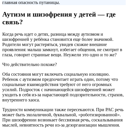
главная опасность путаницы.
Аутизм и шизофрения у детей — где
связь?
Когда речь идет о детях, разница между аутизмом и
шизофренией у ребёнка становится еще более значимой.
Родители могут растеряться, увидев схожие внешние
проявления: малыш замкнут, избегает общения, не смотрит в
глаза, говорит странные вещи. Неужели это одно и то же?
Что действительно похоже?
Оба состояния могут включать социальную изоляцию.
Ребенок с аутизмом предпочитает играть один, потому что
социальные взаимодействия требуют от него огромных
усилий. Подросток с начинающейся шизофренией может
уходить в себя из-за нарастающей подозрительности, страхов,
внутреннего хаоса.
Трудности коммуникации также пересекаются. При РАС речь
может быть эхолаличной, буквальной, «роботизированной».
При шизофрении возникает бессвязная речь, соскальзывания
мыслей, невнятность речи из-за дезорганизации мышления.