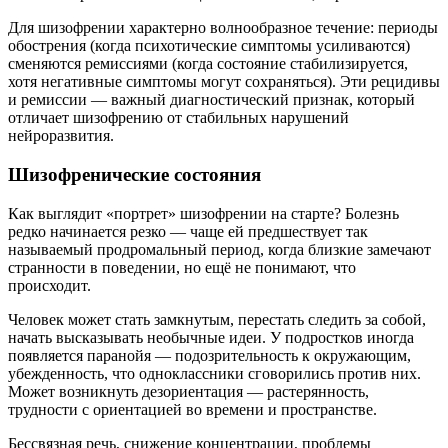
Для шизофрении характерно волнообразное течение: периоды
обострения (когда психотические симптомы усиливаются)
сменяются ремиссиями (когда состояние стабилизируется,
хотя негативные симптомы могут сохраняться). Эти рецидивы
и ремиссии — важный диагностический признак, который
отличает шизофрению от стабильных нарушений
нейроразвития.
Шизофренические состояния
Как выглядит «портрет» шизофрении на старте? Болезнь
редко начинается резко — чаще ей предшествует так
называемый продромальный период, когда близкие замечают
странности в поведении, но ещё не понимают, что
происходит.
Человек может стать замкнутым, перестать следить за собой,
начать высказывать необычные идеи. У подростков иногда
появляется паранойя — подозрительность к окружающим,
убежденность, что одноклассники сговорились против них.
Может возникнуть дезориентация — растерянность,
трудности с ориентацией во времени и пространстве.
Бессвязная речь, снижение концентрации, проблемы