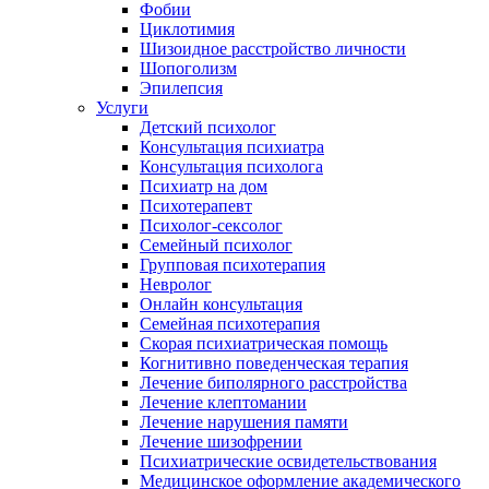
Фобии
Циклотимия
Шизоидное расстройство личности
Шопоголизм
Эпилепсия
Услуги
Детский психолог
Консультация психиатра
Консультация психолога
Психиатр на дом
Психотерапевт
Психолог-сексолог
Семейный психолог
Групповая психотерапия
Невролог
Онлайн консультация
Семейная психотерапия
Скорая психиатрическая помощь
Когнитивно поведенческая терапия
Лечение биполярного расстройства
Лечение клептомании
Лечение нарушения памяти
Лечение шизофрении
Психиатрические освидетельствования
Медицинское оформление академического