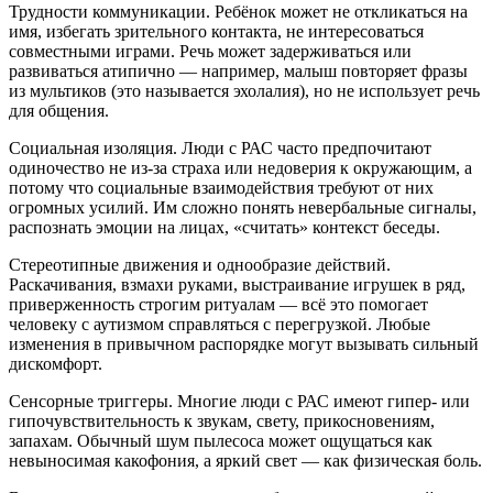
Трудности коммуникации. Ребёнок может не откликаться на
имя, избегать зрительного контакта, не интересоваться
совместными играми. Речь может задерживаться или
развиваться атипично — например, малыш повторяет фразы
из мультиков (это называется эхолалия), но не использует речь
для общения.
Социальная изоляция. Люди с РАС часто предпочитают
одиночество не из-за страха или недоверия к окружающим, а
потому что социальные взаимодействия требуют от них
огромных усилий. Им сложно понять невербальные сигналы,
распознать эмоции на лицах, «считать» контекст беседы.
Стереотипные движения и однообразие действий.
Раскачивания, взмахи руками, выстраивание игрушек в ряд,
приверженность строгим ритуалам — всё это помогает
человеку с аутизмом справляться с перегрузкой. Любые
изменения в привычном распорядке могут вызывать сильный
дискомфорт.
Сенсорные триггеры. Многие люди с РАС имеют гипер- или
гипочувствительность к звукам, свету, прикосновениям,
запахам. Обычный шум пылесоса может ощущаться как
невыносимая какофония, а яркий свет — как физическая боль.