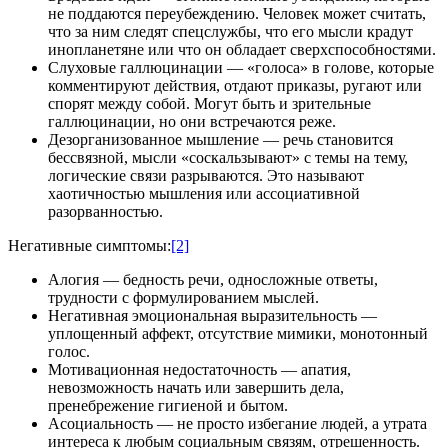
не поддаются переубеждению. Человек может считать,
что за ним следят спецслужбы, что его мысли крадут
инопланетяне или что он обладает сверхспособностями.
Слуховые галлюцинации — «голоса» в голове, которые
комментируют действия, отдают приказы, ругают или
спорят между собой. Могут быть и зрительные
галлюцинации, но они встречаются реже.
Дезорганизованное мышление — речь становится
бессвязной, мысли «соскальзывают» с темы на тему,
логические связи разрываются. Это называют
хаотичностью мышления или ассоциативной
разорванностью.
Негативные симптомы:
[2]
Алогия — бедность речи, односложные ответы,
трудности с формулированием мыслей.
Негативная эмоциональная выразительность —
уплощенный аффект, отсутствие мимики, монотонный
голос.
Мотивационная недостаточность — апатия,
невозможность начать или завершить дела,
пренебрежение гигиеной и бытом.
Асоциальность — не просто избегание людей, а утрата
интереса к любым социальным связям, отрешенность.