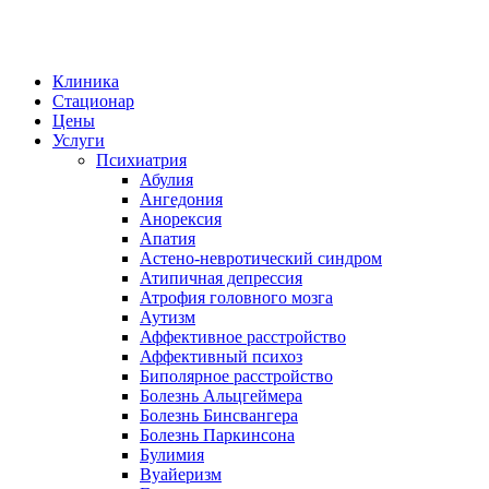
Клиника
Стационар
Цены
Услуги
Психиатрия
Абулия
Ангедония
Анорексия
Апатия
Астено-невротический синдром
Атипичная депрессия
Атрофия головного мозга
Аутизм
Аффективное расстройство
Аффективный психоз
Биполярное расстройство
Болезнь Альцгеймера
Болезнь Бинсвангера
Болезнь Паркинсона
Булимия
Вуайеризм