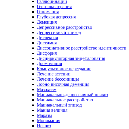
Галлюцинации
Гештальт-терапия
Гипомания
Глубокая депрессия
Деменция
Депрессивное расстройство
Депрессивный эпизод
Дислексия
Дистимия
Диссоциативное расстройство идентичности
Дисфория
Дисциркуляторная энцефалопатия
Дромомания
Компульсивное переедание
Лечение астении
Лечение бессонницы
Лобно-височная деменция
Мазохизм
Маниакально-депрессивный психоз
Маниакальное расстройство
Маниакальный эпизод
Мания величия
Маразм
Мономания
Невроз