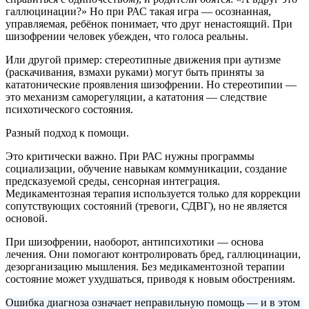
галлюцинации?» Но при РАС такая игра — осознанная,
управляемая, ребёнок понимает, что друг ненастоящий. При
шизофрении человек убежден, что голоса реальны.
Или другой пример: стереотипные движения при аутизме
(раскачивания, взмахи руками) могут быть приняты за
кататонические проявления шизофрении. Но стереотипии —
это механизм саморегуляции, а кататония — следствие
психотического состояния.
Разный подход к помощи.
Это критически важно. При РАС нужны программы
социализации, обучение навыкам коммуникации, создание
предсказуемой среды, сенсорная интеграция.
Медикаментозная терапия используется только для коррекции
сопутствующих состояний (тревоги, СДВГ), но не является
основой.
При шизофрении, наоборот, антипсихотики — основа
лечения. Они помогают контролировать бред, галлюцинации,
дезорганизацию мышления. Без медикаментозной терапии
состояние может ухудшаться, приводя к новым обострениям.
Ошибка диагноза означает неправильную помощь — и в этом