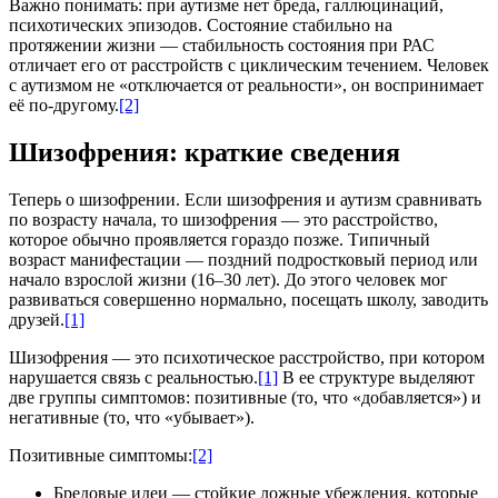
Важно понимать: при аутизме нет бреда, галлюцинаций,
психотических эпизодов. Состояние стабильно на
протяжении жизни — стабильность состояния при РАС
отличает его от расстройств с циклическим течением. Человек
с аутизмом не «отключается от реальности», он воспринимает
её по-другому.
[2]
Шизофрения: краткие сведения
Теперь о шизофрении. Если шизофрения и аутизм сравнивать
по возрасту начала, то шизофрения — это расстройство,
которое обычно проявляется гораздо позже. Типичный
возраст манифестации — поздний подростковый период или
начало взрослой жизни (16–30 лет). До этого человек мог
развиваться совершенно нормально, посещать школу, заводить
друзей.
[1]
Шизофрения — это психотическое расстройство, при котором
нарушается связь с реальностью.
[1]
В ее структуре выделяют
две группы симптомов: позитивные (то, что «добавляется») и
негативные (то, что «убывает»).
Позитивные симптомы:
[2]
Бредовые идеи — стойкие ложные убеждения, которые