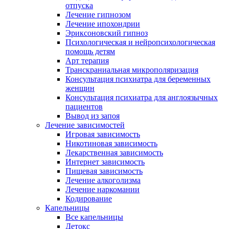
отпуска
Лечение гипнозом
Лечение ипохондрии
Эриксоновский гипноз
Психологическая и нейропсихологическая
помощь детям
Арт терапия
Транскраниальная микрополяризация
Консультация психиатра для беременных
женщин
Консультация психиатра для англоязычных
пациентов
Вывод из запоя
Лечение зависимостей
Игровая зависимость
Никотиновая зависимость
Лекарственная зависимость
Интернет зависимость
Пищевая зависимость
Лечение алкоголизма
Лечение наркомании
Кодирование
Капельницы
Все капельницы
Детокс