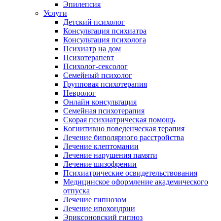
Эпилепсия
Услуги
Детский психолог
Консультация психиатра
Консультация психолога
Психиатр на дом
Психотерапевт
Психолог-сексолог
Семейный психолог
Групповая психотерапия
Невролог
Онлайн консультация
Семейная психотерапия
Скорая психиатрическая помощь
Когнитивно поведенческая терапия
Лечение биполярного расстройства
Лечение клептомании
Лечение нарушения памяти
Лечение шизофрении
Психиатрические освидетельствования
Медицинское оформление академического
отпуска
Лечение гипнозом
Лечение ипохондрии
Эриксоновский гипноз