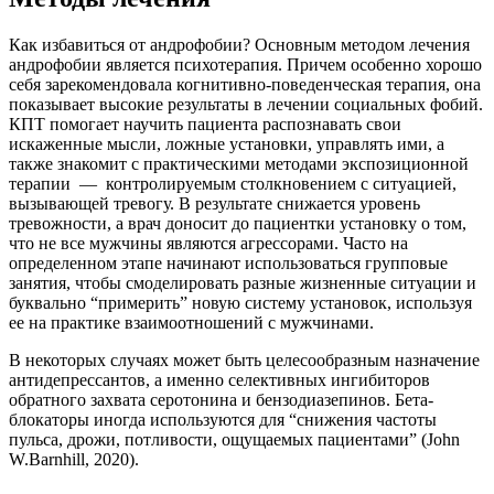
Как избавиться от андрофобии? Основным методом лечения
андрофобии является психотерапия. Причем особенно хорошо
себя зарекомендовала когнитивно-поведенческая терапия, она
показывает высокие результаты в лечении социальных фобий.
КПТ помогает научить пациента распознавать свои
искаженные мысли, ложные установки, управлять ими, а
также знакомит с практическими методами экспозиционной
терапии — контролируемым столкновением с ситуацией,
вызывающей тревогу. В результате снижается уровень
тревожности, а врач доносит до пациентки установку о том,
что не все мужчины являются агрессорами. Часто на
определенном этапе начинают использоваться групповые
занятия, чтобы смоделировать разные жизненные ситуации и
буквально “примерить” новую систему установок, используя
ее на практике взаимоотношений с мужчинами.
В некоторых случаях может быть целесообразным назначение
антидепрессантов, а именно селективных ингибиторов
обратного захвата серотонина и бензодиазепинов. Бета-
блокаторы иногда используются для “снижения частоты
пульса, дрожи, потливости, ощущаемых пациентами” (John
W.Barnhill, 2020).