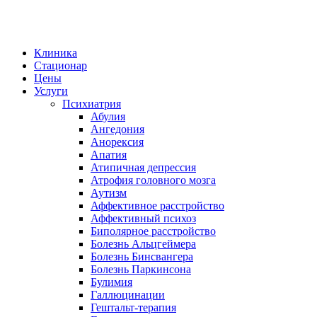
Клиника
Стационар
Цены
Услуги
Психиатрия
Абулия
Ангедония
Анорексия
Апатия
Атипичная депрессия
Атрофия головного мозга
Аутизм
Аффективное расстройство
Аффективный психоз
Биполярное расстройство
Болезнь Альцгеймера
Болезнь Бинсвангера
Болезнь Паркинсона
Булимия
Галлюцинации
Гештальт-терапия