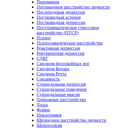
Пиромания
Пограничное расстройство личности
Послеродовая депрессия
Постковидная астения
Постковидная депрессия
Посттравматическое стрессовое
расстройство (ПТСР)
Психоз
Психосоматические расстройства
Реактивная депрессия
Рекуррентная депрессия
СДВГ
Синдром беспокойных ног
Синдром Котара
Синдром Ретта
Сонливость
Суицидальная депрессия
Суицидальное поведение
Суицидальные мысли
Тревожные расстройства
Тоска
Фобии
Циклотимия
Шизоидное расстройство личности
Шопоголизм