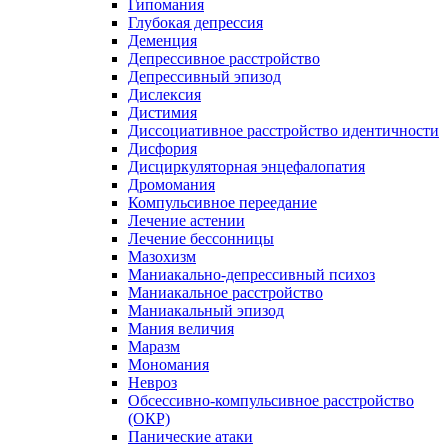
Гипомания
Глубокая депрессия
Деменция
Депрессивное расстройство
Депрессивный эпизод
Дислексия
Дистимия
Диссоциативное расстройство идентичности
Дисфория
Дисциркуляторная энцефалопатия
Дромомания
Компульсивное переедание
Лечение астении
Лечение бессонницы
Мазохизм
Маниакально-депрессивный психоз
Маниакальное расстройство
Маниакальный эпизод
Мания величия
Маразм
Мономания
Невроз
Обсессивно-компульсивное расстройство
(ОКР)
Панические атаки