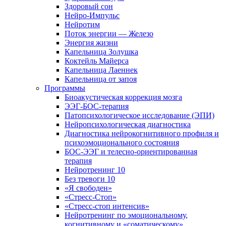
Здоровый сон
Нейро-Импульс
Нейротим
Поток энергии — Железо
Энергия жизни
Капельница Золушка
Коктейль Майерса
Капельница Лаеннек
Капельница от запоя
Программы
Биоакустическая коррекция мозга
ЭЭГ-БОС-терапия
Патопсихологическое исследование (ЭПИ)
Нейропсихологическая диагностика
Диагностика нейрокогнитивного профиля и
психоэмоционального состояния
БОС-ЭЭГ и телесно-ориентированная
терапия
Нейротренинг 10
Без тревоги 10
«Я свободен»
«Стресс-Стоп»
«Стресс-стоп интенсив»
Нейротренинг по эмоциональному,
когнитивному и «соматическому»