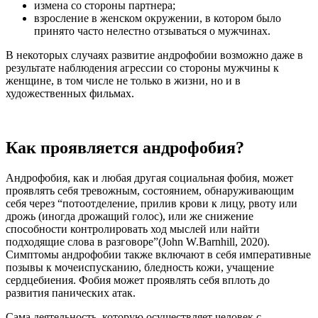
измена со стороны партнера;
взросление в женском окружении, в котором было
принято часто нелестно отзываться о мужчинах.
В некоторых случаях развитие андрофобии возможно даже в
результате наблюдения агрессии со стороны мужчины к
женщине, в том числе не только в жизни, но и в
художественных фильмах.
Как проявляется андрофобия?
Андрофобия, как и любая другая социальная фобия, может
проявлять себя тревожным, состоянием, обнаруживающим
себя через “потоотделение, прилив крови к лицу, рвоту или
дрожь (иногда дрожащий голос), или же снижение
способности контролировать ход мыслей или найти
подходящие слова в разговоре”(John W.Barnhill, 2020).
Симптомы андрофобии также включают в себя императивные
позывы к мочеиспусканию, бледность кожи, учащение
сердцебиения. Фобия может проявлять себя вплоть до
развития панических атак.
Сама деятельность, которую осуществляет человек с