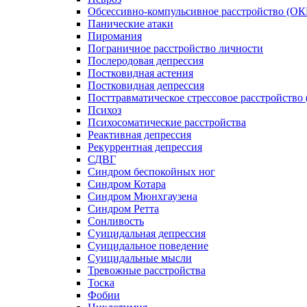
Обсессивно-компульсивное расстройство (ОК
Панические атаки
Пиромания
Пограничное расстройство личности
Послеродовая депрессия
Постковидная астения
Постковидная депрессия
Посттравматическое стрессовое расстройство
Психоз
Психосоматические расстройства
Реактивная депрессия
Рекуррентная депрессия
СДВГ
Синдром беспокойных ног
Синдром Котара
Синдром Мюнхгаузена
Синдром Ретта
Сонливость
Суицидальная депрессия
Суицидальное поведение
Суицидальные мысли
Тревожные расстройства
Тоска
Фобии