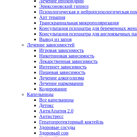
Лечение ипохондрии
Эриксоновский гипноз
Психологическая и нейропсихологическая по
Арт терапия
Транскраниальная микрополяризация
Консультация психиатра для беременных же
Консультация психиатра для англоязычных п
Вывод из запоя
Лечение зависимостей
Игровая зависимость
Никотиновая зависимость
Лекарственная зависимость
Интернет зависимость
Пищевая зависимость
Лечение алкоголизма
Лечение наркомании
Кодирование
Капельницы
Все капельницы
Детокс
АнтиАпатия 2.0
Антистресс
Гепатопротекторный коктейль
Здоровые сосуды
Здоровый сон