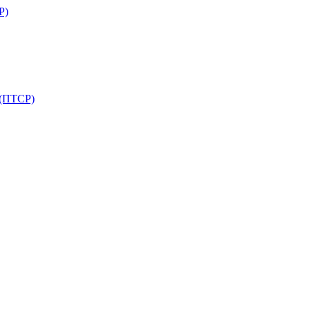
Р)
 (ПТСР)