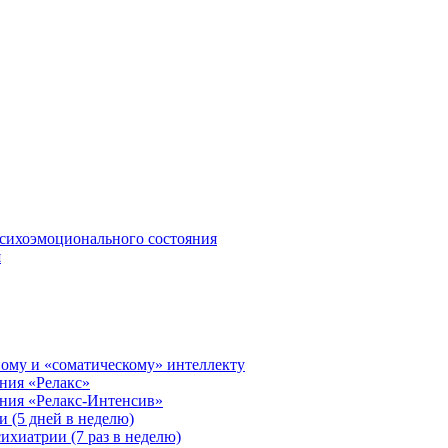
сихоэмоционального состояния
я
ому и «соматическому» интеллекту
ния «Релакс»
ения «Релакс-Интенсив»
 (5 дней в неделю)
ихиатрии (7 раз в неделю)