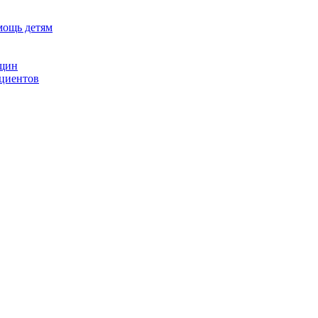
мощь детям
нщин
ациентов