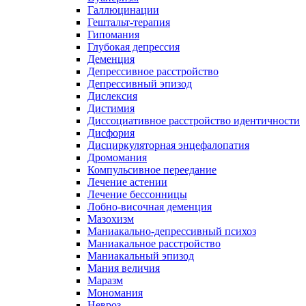
Галлюцинации
Гештальт-терапия
Гипомания
Глубокая депрессия
Деменция
Депрессивное расстройство
Депрессивный эпизод
Дислексия
Дистимия
Диссоциативное расстройство идентичности
Дисфория
Дисциркуляторная энцефалопатия
Дромомания
Компульсивное переедание
Лечение астении
Лечение бессонницы
Лобно-височная деменция
Мазохизм
Маниакально-депрессивный психоз
Маниакальное расстройство
Маниакальный эпизод
Мания величия
Маразм
Мономания
Невроз