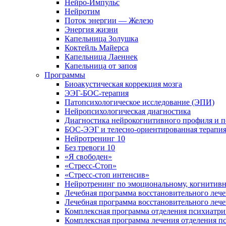
Нейро-Импульс
Нейротим
Поток энергии — Железо
Энергия жизни
Капельница Золушка
Коктейль Майерса
Капельница Лаеннек
Капельница от запоя
Программы
Биоакустическая коррекция мозга
ЭЭГ-БОС-терапия
Патопсихологическое исследование (ЭПИ)
Нейропсихологическая диагностика
Диагностика нейрокогнитивного профиля и п
БОС-ЭЭГ и телесно-ориентированная терапи
Нейротренинг 10
Без тревоги 10
«Я свободен»
«Стресс-Стоп»
«Стресс-стоп интенсив»
Нейротренинг по эмоциональному, когнитивн
Лечебная программа восстановительного лече
Лечебная программа восстановительного леч
Комплексная программа отделения психиатрии
Комплексная программа лечения отделения пс