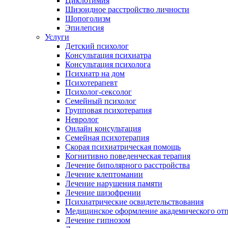
Циклотимия
Шизоидное расстройство личности
Шопоголизм
Эпилепсия
Услуги
Детский психолог
Консультация психиатра
Консультация психолога
Психиатр на дом
Психотерапевт
Психолог-сексолог
Семейный психолог
Групповая психотерапия
Невролог
Онлайн консультация
Семейная психотерапия
Скорая психиатрическая помощь
Когнитивно поведенческая терапия
Лечение биполярного расстройства
Лечение клептомании
Лечение нарушения памяти
Лечение шизофрении
Психиатрические освидетельствования
Медицинское оформление академического от
Лечение гипнозом