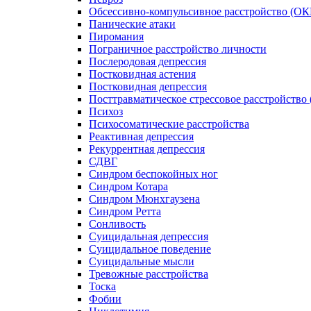
Обсессивно-компульсивное расстройство (ОК
Панические атаки
Пиромания
Пограничное расстройство личности
Послеродовая депрессия
Постковидная астения
Постковидная депрессия
Посттравматическое стрессовое расстройство
Психоз
Психосоматические расстройства
Реактивная депрессия
Рекуррентная депрессия
СДВГ
Синдром беспокойных ног
Синдром Котара
Синдром Мюнхгаузена
Синдром Ретта
Сонливость
Суицидальная депрессия
Суицидальное поведение
Суицидальные мысли
Тревожные расстройства
Тоска
Фобии