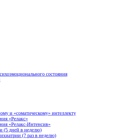
сихоэмоционального состояния
я
ому и «соматическому» интеллекту
ния «Релакс»
ения «Релакс-Интенсив»
 (5 дней в неделю)
ихиатрии (7 раз в неделю)