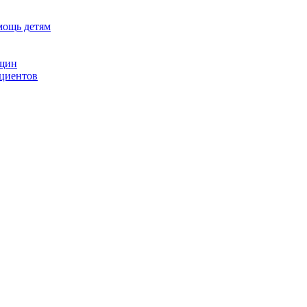
мощь детям
нщин
ациентов