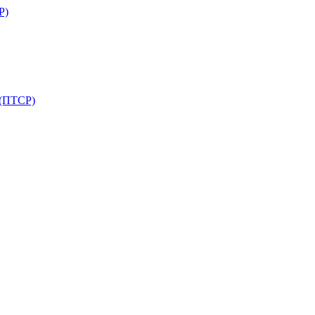
Р)
 (ПТСР)