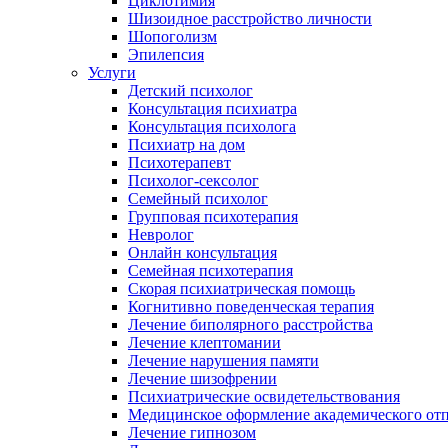
Циклотимия
Шизоидное расстройство личности
Шопоголизм
Эпилепсия
Услуги
Детский психолог
Консультация психиатра
Консультация психолога
Психиатр на дом
Психотерапевт
Психолог-сексолог
Семейный психолог
Групповая психотерапия
Невролог
Онлайн консультация
Семейная психотерапия
Скорая психиатрическая помощь
Когнитивно поведенческая терапия
Лечение биполярного расстройства
Лечение клептомании
Лечение нарушения памяти
Лечение шизофрении
Психиатрические освидетельствования
Медицинское оформление академического от
Лечение гипнозом