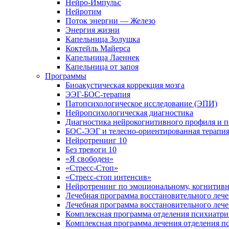
Нейро-Импульс
Нейротим
Поток энергии — Железо
Энергия жизни
Капельница Золушка
Коктейль Майерса
Капельница Лаеннек
Капельница от запоя
Программы
Биоакустическая коррекция мозга
ЭЭГ-БОС-терапия
Патопсихологическое исследование (ЭПИ)
Нейропсихологическая диагностика
Диагностика нейрокогнитивного профиля и п
БОС-ЭЭГ и телесно-ориентированная терапи
Нейротренинг 10
Без тревоги 10
«Я свободен»
«Стресс-Стоп»
«Стресс-стоп интенсив»
Нейротренинг по эмоциональному, когнитивн
Лечебная программа восстановительного лече
Лечебная программа восстановительного леч
Комплексная программа отделения психиатрии
Комплексная программа лечения отделения пс