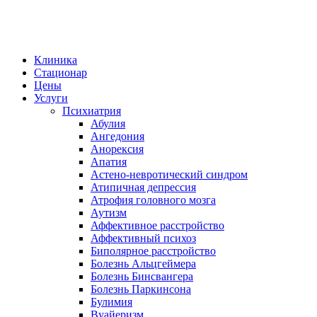
Клиника
Стационар
Цены
Услуги
Психиатрия
Абулия
Ангедония
Анорексия
Апатия
Астено-невротический синдром
Атипичная депрессия
Атрофия головного мозга
Аутизм
Аффективное расстройство
Аффективный психоз
Биполярное расстройство
Болезнь Альцгеймера
Болезнь Бинсвангера
Болезнь Паркинсона
Булимия
Вуайеризм