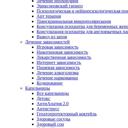
Лечение ипохондрии
Эриксоновский гипноз
Психологическая и нейропсихологическая по
Арт терапия
Транскраниальная микрополяризация
Консультация психиатра для беременных же
Консультация психиатра для англоязычных п
Вывод из запоя
Лечение зависимостей
Игровая зависимость
Никотиновая зависимость
Лекарственная зависимость
Интернет зависимость
Пищевая зависимость
Лечение алкоголизма
Лечение наркомании
Кодирование
Капельницы
Все капельницы
Детокс
АнтиАпатия 2.0
Антистресс
Гепатопротекторный коктейль
Здоровые сосуды
Здоровый сон