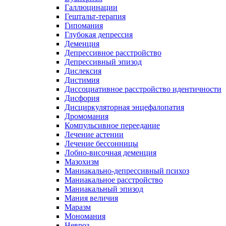
Галлюцинации
Гештальт-терапия
Гипомания
Глубокая депрессия
Деменция
Депрессивное расстройство
Депрессивный эпизод
Дислексия
Дистимия
Диссоциативное расстройство идентичности
Дисфория
Дисциркуляторная энцефалопатия
Дромомания
Компульсивное переедание
Лечение астении
Лечение бессонницы
Лобно-височная деменция
Мазохизм
Маниакально-депрессивный психоз
Маниакальное расстройство
Маниакальный эпизод
Мания величия
Маразм
Мономания
Невроз