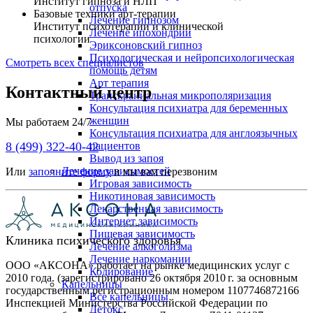
Институт гипноза и НЛП
отпуска
Базовые техники арт-терапии
Лечение гипнозом
Институт психотерапии и клинической
Лечение ипохондрии
психологии
Эриксоновский гипноз
Психологическая и нейропсихологическая
Смотреть всех специалистов
помощь детям
Арт терапия
Контактный центр
Транскраниальная микрополяризация
Консультация психиатра для беременных
женщин
Мы работаем 24/7
Консультация психиатра для англоязычных
пациентов
8 (499) 322-40-42
Вывод из запоя
Лечение зависимостей
Или
заполните форму
и мы вам перезвоним
Игровая зависимость
Никотиновая зависимость
Лекарственная зависимость
Интернет зависимость
Пищевая зависимость
Клиника психического здоровья
Лечение алкоголизма
Лечение наркомании
ООО «АКСОНА» работает на рынке медицинских услуг с
Кодирование
2010 года. (зарегистрировано 26 октября 2010 г. за основным
Капельницы
государственным регистрационным номером 1107746872166
Все капельницы
Инспекцией Министерства Российской Федерации по
Детокс