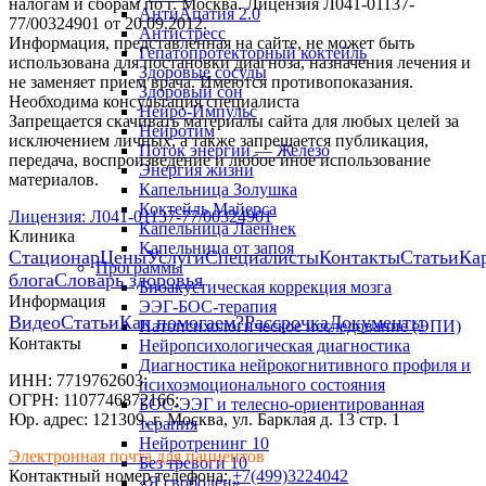
налогам и сборам по г. Москва. Лицензия Л041-01137-
АнтиАпатия 2.0
77/00324901 от 20.09.2012.
Антистресс
Информация, представленная на сайте, не может быть
Гепатопротекторный коктейль
использована для постановки диагноза, назначения лечения и
Здоровые сосуды
не заменяет прием врача. Имеются противопоказания.
Здоровый сон
Необходима консультация специалиста
Нейро-Импульс
Запрещается скачивать материалы сайта для любых целей за
Нейротим
исключением личных, а также запрещается публикация,
Поток энергии — Железо
передача, воспроизведение и любое иное использование
Энергия жизни
материалов.
Капельница Золушка
Коктейль Майерса
Лицензия: Л041-01137-77/00324901
Капельница Лаеннек
Клиника
Капельница от запоя
Стационар
Цены
Услуги
Специалисты
Контакты
Статьи
Ка
Программы
блога
Словарь здоровья
Биоакустическая коррекция мозга
Информация
ЭЭГ-БОС-терапия
Видео
Статьи
Как помогаем?
Рассрочка
Документы
Патопсихологическое исследование (ЭПИ)
Контакты
Нейропсихологическая диагностика
Диагностика нейрокогнитивного профиля и
ИНН: 7719762603;
психоэмоционального состояния
ОГРН: 1107746872166;
БОС-ЭЭГ и телесно-ориентированная
Юр. адрес: 121309, г. Москва, ул. Барклая д. 13 стр. 1
терапия
Нейротренинг 10
Электронная почта для
пациентов
Без тревоги 10
Контактный номер телефона:
+7(499)3224042
«Я свободен»