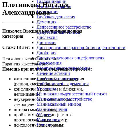
Галлюцинации
Плотникова Наталья
Гештальт-терапия
Александровна
Гипомания
Глубокая депрессия
Деменция
Депрессивное расстройство
Психолог. Высшая квалификационная
Депрессивный эпизод
категория.
Дислексия
Дистимия
Стаж: 18 лет.
Диссоциативное расстройство идентичности
Дисфория
Дисциркуляторная энцефалопатия
Психолог высшей категории
Дромомания
Гарантия качества приема
Компульсивное переедание
Помощь при наличии следующих проблем:
Лечение астении
Лечение бессонницы
жизненные проблемы и потрясения
Лобно-височная деменция
(развод, смерть близкого);
Мазохизм
конфликты с родными и близкими,
Маниакально-депрессивный психоз
непонимание;
Маниакальное расстройство
неуверенность в себе, низкая
Маниакальный эпизод
самооценка;
Мания величия
потеря смысла жизни;
Маразм
проблемы в общении (в т. ч. с
Мономания
противоположным полом);
Невроз
психологические травмы;