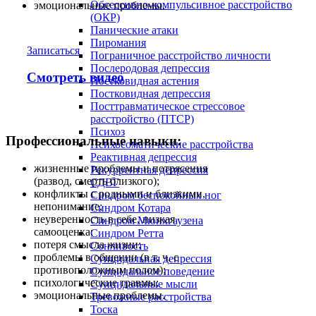
Обсессивно-компульсивное расстройство
эмоциональные проблемы.
(ОКР)
Панические атаки
Пиромания
Записаться
Пограничное расстройство личности
Послеродовая депрессия
Смотреть видео
Постковидная астения
Постковидная депрессия
Посттравматическое стрессовое
расстройство (ПТСР)
Психоз
Профессиональные навыки:
Психосоматические расстройства
Реактивная депрессия
жизненные проблемы и потрясения
Рекуррентная депрессия
(развод, смерть близкого);
СДВГ
конфликты с родными и близкими,
Синдром беспокойных ног
непонимание;
Синдром Котара
неуверенность в себе, низкая
Синдром Мюнхгаузена
самооценка;
Синдром Ретта
потеря смысла жизни;
Сонливость
проблемы в общении (в т. ч. с
Суицидальная депрессия
противоположным полом);
Суицидальное поведение
психологические травмы;
Суицидальные мысли
эмоциональные проблемы.
Тревожные расстройства
Тоска