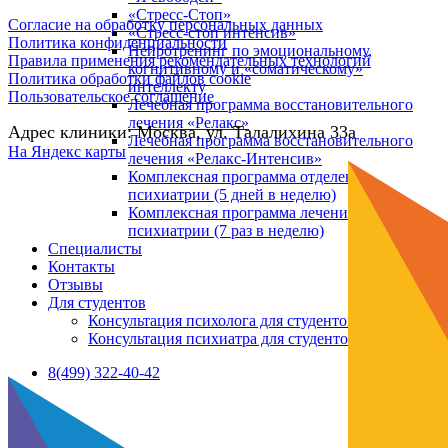
«Стресс-Стоп»
Согласие на обработку персональных данных
«Стресс-стоп интенсив»
Политика конфиденциальности
Нейротренинг по эмоциональному,
Правила применения рекомендательных технологий
когнитивному и «соматическому»
Политика обработки файлов cookie
интеллекту
Пользовательское соглашение
Лечебная программа восстановительного
лечения «Релакс»
Адрес клиники: Москва, ул. Талалихина 33а
Лечебная программа восстановительного
На Яндекс карты
лечения «Релакс-Интенсив»
Комплексная программа отделения
психиатрии (5 дней в неделю)
Комплексная программа лечения отделения
психиатрии (7 раз в неделю)
Специалисты
Контакты
Отзывы
Для студентов
Консультация психолога для студентов
Консультация психиатра для студентов
8(499) 322-40-42