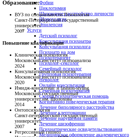
Образование:
Фобии
Циклотимия
Шизоидное расстройство личности
ВУЗ по специальности Психология
Шопоголизм
Санкт-Петербургский государственный
Эпилепсия
университет
Услуги
2007
Детский психолог
Консультация психиатра
Повышение квалификации
Консультация психолога
Психиатр на дом
Клиническая психология
Психотерапевт
Московский институт психоанализа
Психолог-сексолог
2024
Семейный психолог
Консультативная психология
Групповая психотерапия
Московский институт психоанализа
Невролог
2020
Онлайн консультация
Имидж-консалтинг и fashion-styling
Семейная психотерапия
Московский государственный
Скорая психиатрическая помощь
университет им. Шолохова
Когнитивно поведенческая терапия
2014
Лечение биполярного расстройства
Онтопсихология
Лечение клептомании
Санкт-петербургский государственный
Лечение нарушения памяти
университет
Лечение шизофрении
2007
Психиатрические освидетельствования
Регрессивный гипноз
Медицинское оформление академического