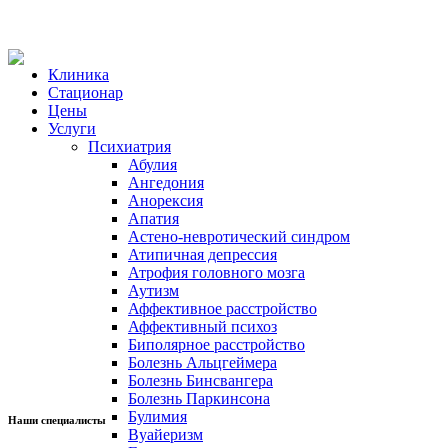
Клиника
Стационар
Цены
Услуги
Психиатрия
Абулия
Ангедония
Анорексия
Апатия
Астено-невротический синдром
Атипичная депрессия
Атрофия головного мозга
Аутизм
Аффективное расстройство
Аффективный психоз
Биполярное расстройство
Болезнь Альцгеймера
Болезнь Бинсвангера
Болезнь Паркинсона
Булимия
Наши специалисты
Вуайеризм